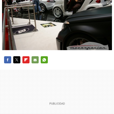
FACEBOOK
TWITTER
FLIPBOARD
E-
WHATSAPP
MAIL