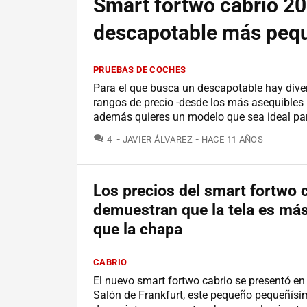
Smart fortwo cabrio 201
descapotable más peq
PRUEBAS DE COCHES
Para el que busca un descapotable hay diver
rangos de precio -desde los más asequibles
además quieres un modelo que sea ideal par
COMENTARIOS
4
JAVIER ÁLVAREZ
HACE 11 AÑOS
Los precios del smart fortwo 
demuestran que la tela es más
que la chapa
CABRIO
El nuevo smart fortwo cabrio se presentó en
Salón de Frankfurt, este pequeño pequeñísimo