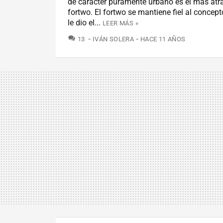
de carácter puramente urbano es el más atra
fortwo. El fortwo se mantiene fiel al concept
le dio el...
LEER MÁS »
COMENTARIOS
13
IVÁN SOLERA
HACE 11 AÑOS