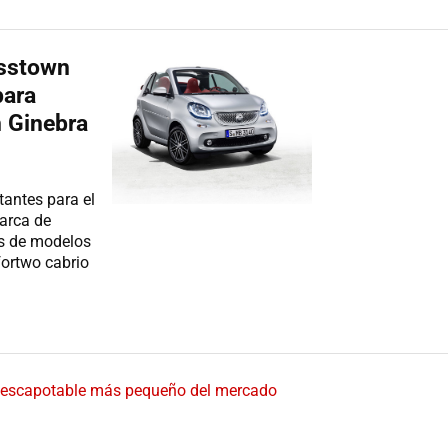
osstown
para
n Ginebra
antes para el
marca de
es de modelos
fortwo cabrio