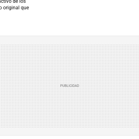
ctivo de los
o original que