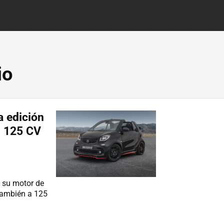
io
a edición
n 125 CV
 su motor de
 también a 125