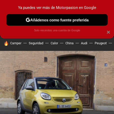
Ya puedes ver más de Motorpasion en Google
MENÚ
NUEVO
Añádenos como fuente preferida
PRUEBAS
COCHES ELÉCTRICOS
OBSERVATORIO
F1
Solo necesitas una cuenta de Google
×
HOY SE HABLA DE
Camper
Seguridad
Calor
China
Audi
Peugeot