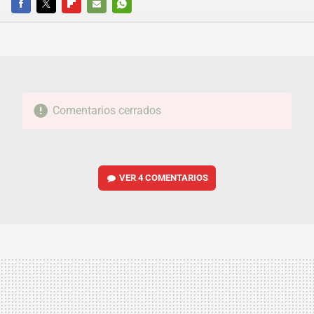
FACEBOOK
TWITTER
FLIPBOARD
E-
WHATSAPP
MAIL
Comentarios cerrados
VER
4 COMENTARIOS