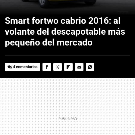
Smart fortwo cabrio 2016: al
volante del descapotable más
pequeño del mercado
4 comentarios
FACEBOOK
TWITTER
FLIPBOARD
E-
WHATSAPP
MAIL