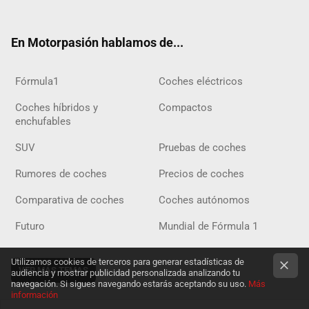
ter
ebo
ube
agra
gra
boar
ok
ok
m
m
d
En Motorpasión hablamos de...
Fórmula1
Coches eléctricos
Coches híbridos y
Compactos
enchufables
SUV
Pruebas de coches
Rumores de coches
Precios de coches
Comparativa de coches
Coches autónomos
Futuro
Mundial de Fórmula 1
Utilizamos cookies de terceros para generar estadísticas de
VER MÁS TEMAS
audiencia y mostrar publicidad personalizada analizando tu
navegación. Si sigues navegando estarás aceptando su uso.
Más
información