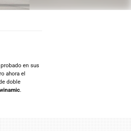
 probado en sus
ro ahora el
de doble
twinamic
.