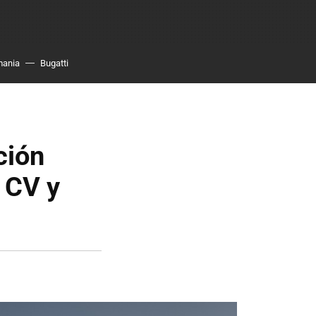
mania
Bugatti
ción
 CV y