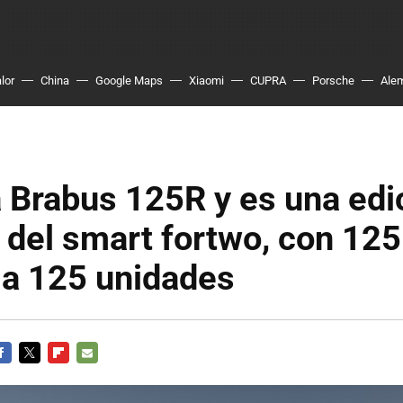
lor
China
Google Maps
Xiaomi
CUPRA
Porsche
Ale
 Brabus 125R y es una edi
 del smart fortwo, con 125
 a 125 unidades
ACEBOOK
TWITTER
FLIPBOARD
E-
MAIL