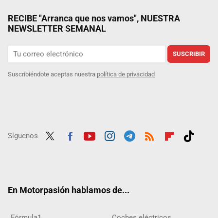
RECIBE "Arranca que nos vamos", NUESTRA
NEWSLETTER SEMANAL
SUSCRIBIR
Suscribiéndote aceptas nuestra
política de privacidad
Síguenos
Twit
Fac
Yout
Inst
Tele
RSS
Flip
Tikt
ter
ebo
ube
agra
gra
boar
ok
ok
m
m
d
En Motorpasión hablamos de...
Fórmula1
Coches eléctricos