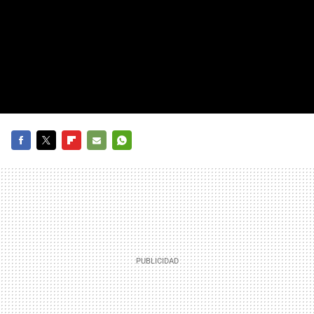
FACEBOOK
TWITTER
FLIPBOARD
E-
WHATSAPP
MAIL