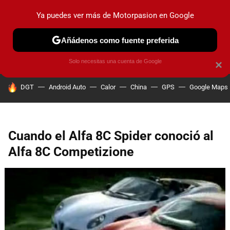
Ya puedes ver más de Motorpasion en Google
PRUEBAS
COCHES ELÉCTRICOS
OBSERVATORIO
F1
Añádenos como fuente preferida
Solo necesitas una cuenta de Google
×
HOY SE HABLA DE
DGT
Android Auto
Calor
China
GPS
Google Maps
Cuando el Alfa 8C Spider conoció al
Alfa 8C Competizione