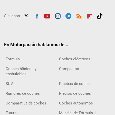
Síguenos
Twit
Fac
Yout
Inst
Tele
RSS
Flip
Tikt
ter
ebo
ube
agra
gra
boar
ok
ok
m
m
d
En Motorpasión hablamos de...
Fórmula1
Coches eléctricos
Coches híbridos y
Compactos
enchufables
SUV
Pruebas de coches
Rumores de coches
Precios de coches
Comparativa de coches
Coches autónomos
Futuro
Mundial de Fórmula 1