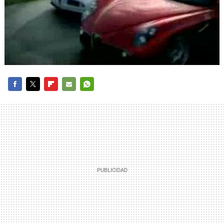
FACEBOOK
TWITTER
FLIPBOARD
E-
WHATSAPP
MAIL