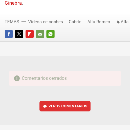
Ginebra
,
TEMAS
Vídeos de coches
Cabrio
Alfa Romeo
Alfa
FACEBOOK
TWITTER
FLIPBOARD
E-
WHATSAPP
MAIL
Comentarios cerrados
VER
12 COMENTARIOS