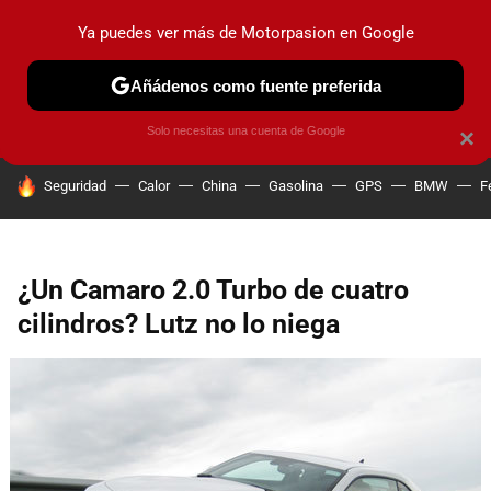
Ya puedes ver más de Motorpasion en Google
PRUEBAS
COCHES ELÉCTRICOS
OBSERVATORIO
F1
Añádenos como fuente preferida
Solo necesitas una cuenta de Google
×
HOY SE HABLA DE
Seguridad
Calor
China
Gasolina
GPS
BMW
F
¿Un Camaro 2.0 Turbo de cuatro
cilindros? Lutz no lo niega