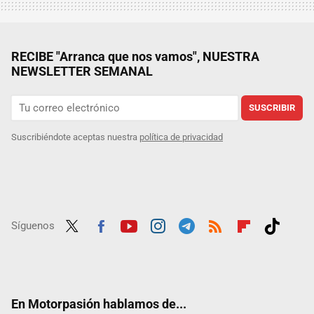
RECIBE "Arranca que nos vamos", NUESTRA
NEWSLETTER SEMANAL
SUSCRIBIR
Suscribiéndote aceptas nuestra
política de privacidad
Síguenos
Twit
Fac
Yout
Inst
Tele
RSS
Flip
Tikt
ter
ebo
ube
agra
gra
boar
ok
ok
m
m
d
En Motorpasión hablamos de...