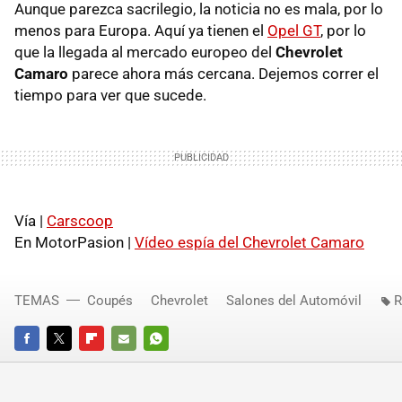
Aunque parezca sacrilegio, la noticia no es mala, por lo
menos para Europa. Aquí ya tienen el
Opel GT
, por lo
que la llegada al mercado europeo del
Chevrolet
Camaro
parece ahora más cercana. Dejemos correr el
tiempo para ver que sucede.
Vía |
Carscoop
En MotorPasion |
Vídeo espía del Chevrolet Camaro
TEMAS
Coupés
Chevrolet
Salones del Automóvil
R
FACEBOOK
TWITTER
FLIPBOARD
E-
WHATSAPP
MAIL