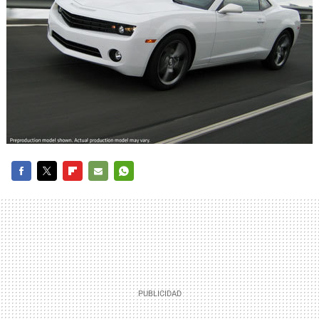
FACEBOOK
TWITTER
FLIPBOARD
E-
WHATSAPP
MAIL