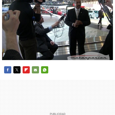
FACEBOOK
TWITTER
FLIPBOARD
E-
WHATSAPP
MAIL