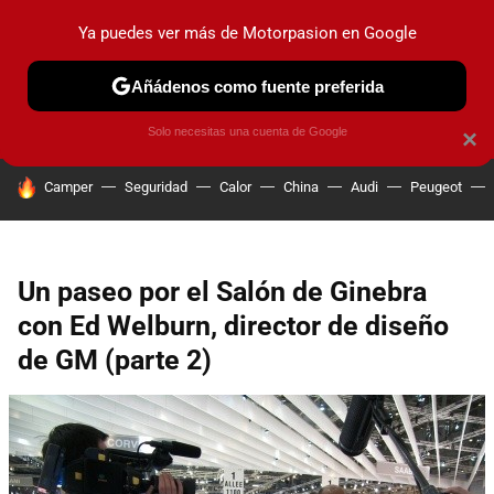
Ya puedes ver más de Motorpasion en Google
PRUEBAS
COCHES ELÉCTRICOS
OBSERVATORIO
F1
Añádenos como fuente preferida
Solo necesitas una cuenta de Google
×
HOY SE HABLA DE
Camper
Seguridad
Calor
China
Audi
Peugeot
Un paseo por el Salón de Ginebra
con Ed Welburn, director de diseño
de GM (parte 2)