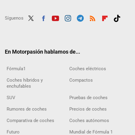
Síguenos
Twit
Fac
Yout
Inst
Tele
RSS
Flip
Tikt
ter
ebo
ube
agra
gra
boar
ok
ok
m
m
d
En Motorpasión hablamos de...
Fórmula1
Coches eléctricos
Coches híbridos y
Compactos
enchufables
SUV
Pruebas de coches
Rumores de coches
Precios de coches
Comparativa de coches
Coches autónomos
Futuro
Mundial de Fórmula 1