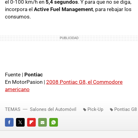
el 0-100 km/h en
5,4 segundos
. Y para que no se diga,
incorpora el
Active Fuel Management
, para rebajar los
consumos.
Fuente |
Pontiac
En MotorPasion |
2008 Pontiac G8, el Commodore
americano
TEMAS
Salones del Automóvil
Pick-Up
Pontiac G8
FACEBOOK
TWITTER
FLIPBOARD
E-
WHATSAPP