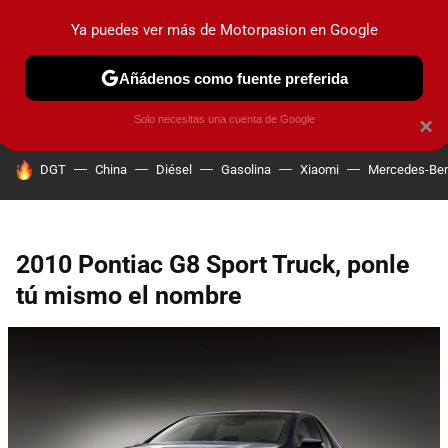
Ya puedes ver más de Motorpasion en Google
PRUEBAS
COCHES ELÉCTRICOS
OBSERVATORIO
F1
Añádenos como fuente preferida
Solo necesitas una cuenta de Google
×
HOY SE HABLA DE
DGT
China
Diésel
Gasolina
Xiaomi
Mercedes-Be
2010 Pontiac G8 Sport Truck, ponle
tú mismo el nombre