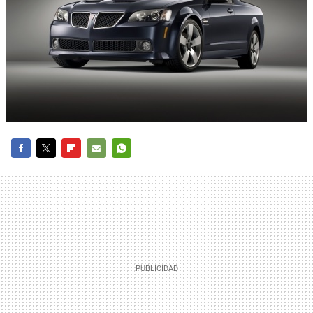
FACEBOOK
TWITTER
FLIPBOARD
E-
WHATSAPP
MAIL