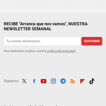
RECIBE "Arranca que nos vamos", NUESTRA
NEWSLETTER SEMANAL
SUSCRIBIR
Suscribiéndote aceptas nuestra
política de privacidad
Síguenos
Twit
Fac
Yout
Inst
Tele
RSS
Flip
Tikt
ter
ebo
ube
agra
gra
boar
ok
ok
m
m
d