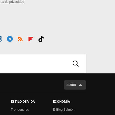
tica de privacidad
st
Tele
RSS
Flip
Tikt
ra
gra
boar
ok
m
m
d
BUSCAR
SUBIR
ESTILO DE VIDA
ECONOMÍA
Trendencias
El Blog Salmón