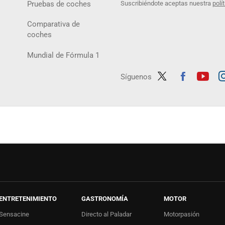
Pruebas de coches
Suscribiéndote aceptas nuestra
polí
Comparativa de
coches
Mundial de Fórmula 1
Síguenos
Twit
Fac
Yout
In
ter
ebo
ube
ag
ok
ENTRETENIMIENTO
GASTRONOMÍA
MOTOR
Sensacine
Directo al Paladar
Motorpasión