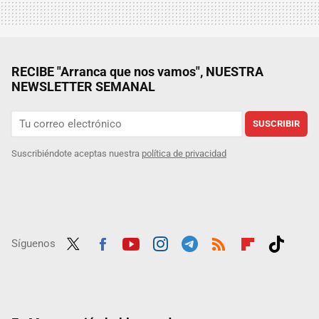
RECIBE "Arranca que nos vamos", NUESTRA
NEWSLETTER SEMANAL
SUSCRIBIR
Suscribiéndote aceptas nuestra
política de privacidad
Síguenos
Twit
Fac
Yout
Inst
Tele
RSS
Flip
Tikt
ter
ebo
ube
agra
gra
boar
ok
ok
m
m
d