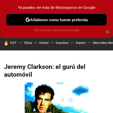
Ya puedes ver más de Motorpasion en Google
PRUEBAS
COCHES ELÉCTRICOS
OBSERVATORIO
F1
Añádenos como fuente preferida
Solo necesitas una cuenta de Google
×
HOY SE HABLA DE
DGT
China
Diésel
Gasolina
Xiaomi
Mercedes-Be
Jeremy Clarkson: el gurú del
automóvil