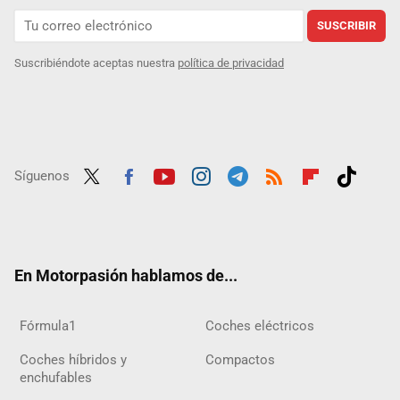
SUSCRIBIR
Suscribiéndote aceptas nuestra
política de privacidad
Síguenos
Twit
Fac
Yout
Inst
Tele
RSS
Flip
Tikt
ter
ebo
ube
agra
gra
boar
ok
ok
m
m
d
En Motorpasión hablamos de...
Fórmula1
Coches eléctricos
Coches híbridos y
Compactos
enchufables