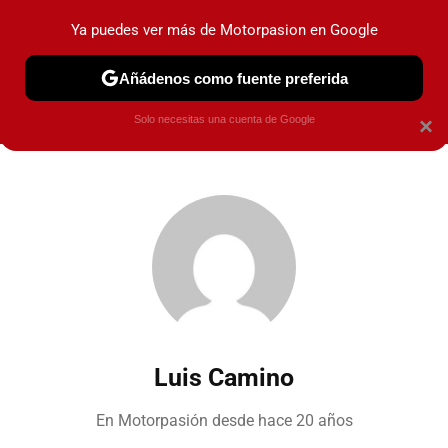
Ya puedes ver más de Motorpasion en Google
PRUEBAS
COCHES ELÉCTRICOS
OBSERVATORIO
F1
Añádenos como fuente preferida
Solo necesitas una cuenta de Google
×
Luis Camino
En Motorpasión desde
hace 20 años