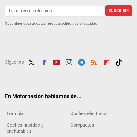
SUSCRIBIR
Suscribiéndote aceptas nuestra
política de privacidad
Síguenos
Twit
Fac
Yout
Inst
Tele
RSS
Flip
Tikt
ter
ebo
ube
agra
gra
boar
ok
ok
m
m
d
En Motorpasión hablamos de...
Fórmula1
Coches eléctricos
Coches híbridos y
Compactos
enchufables