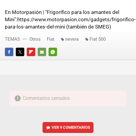
En Motorpasión | "Frigorífico para los amantes del
Mini":https://www.motorpasion.com/gadgets/frigorifico-
para-los-amantes-del-mini (también de SMEG)
TEMAS
Otros
Fiat
nevera
Fiat 500
FACEBOOK
TWITTER
FLIPBOARD
E-
WHATSAPP
MAIL
Comentarios cerrados
VER
9 COMENTARIOS