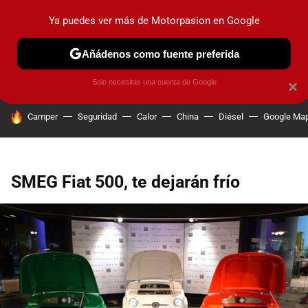
Ya puedes ver más de Motorpasion en Google
PRUEBAS
COCHES ELÉCTRICOS
OBSERVATORIO
F1
Añádenos como fuente preferida
Solo necesitas una cuenta de Google
×
HOY SE HABLA DE
Camper
Seguridad
Calor
China
Diésel
Google Ma
SMEG Fiat 500, te dejarán frío