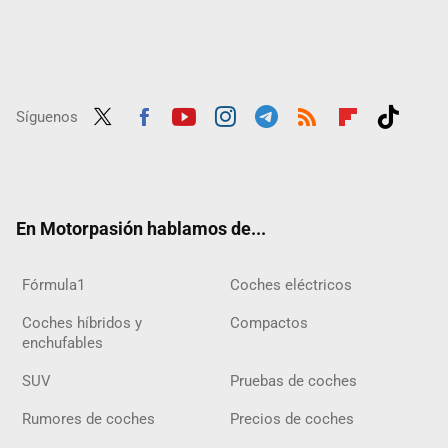
Síguenos
Twit
Fac
Yout
Inst
Tele
RSS
Flip
Tikt
ter
ebo
ube
agra
gra
boar
ok
ok
m
m
d
En Motorpasión hablamos de...
Fórmula1
Coches eléctricos
Coches híbridos y
Compactos
enchufables
SUV
Pruebas de coches
Rumores de coches
Precios de coches