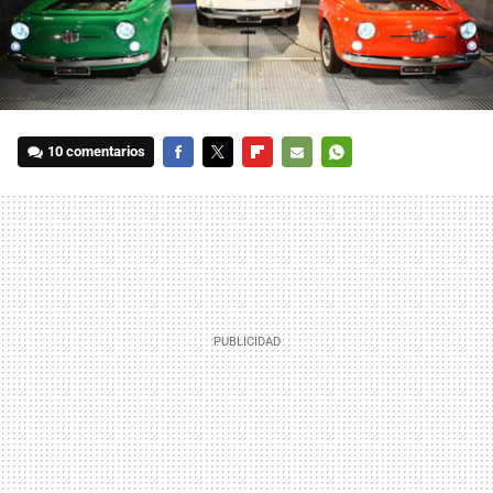
10 comentarios
FACEBOOK
TWITTER
FLIPBOARD
E-
WHATSAPP
MAIL