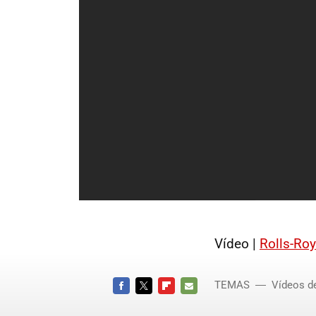
Vídeo |
Rolls-Ro
TEMAS
Vídeos d
FACEBOOK
TWITTER
FLIPBOARD
E-