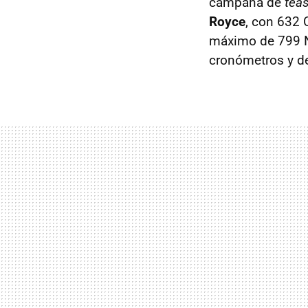
campaña de
tea
Royce
, con 632 
máximo de 799 N
cronómetros y de