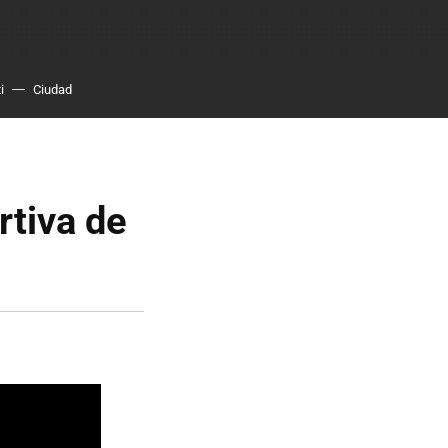
i
Ciudad
rtiva de