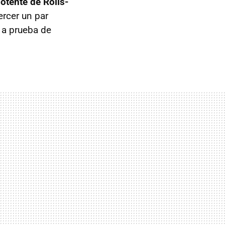
potente de Rolls-
ercer un par
 a prueba de