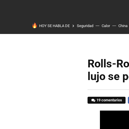
HOY SE HABLA DE
Seguridad
Calor
China
Rolls-Ro
lujo se 
19 comentarios