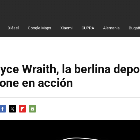
Diésel
Google Maps
Xiaomi
CUPRA
Alemania
Bugatt
yce Wraith, la berlina depo
pone en acción
FACEBOOK
TWITTER
FLIPBOARD
E-
MAIL