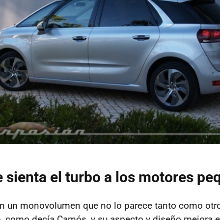
e sienta el turbo a los motores p
n un monovolumen que no lo parece tanto como otro
o
, como decía Camós, y su aspecto y diseño mejora 