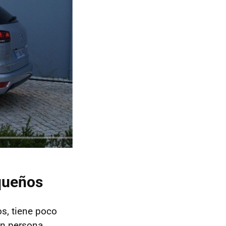
equeños
s, tiene poco
en persona