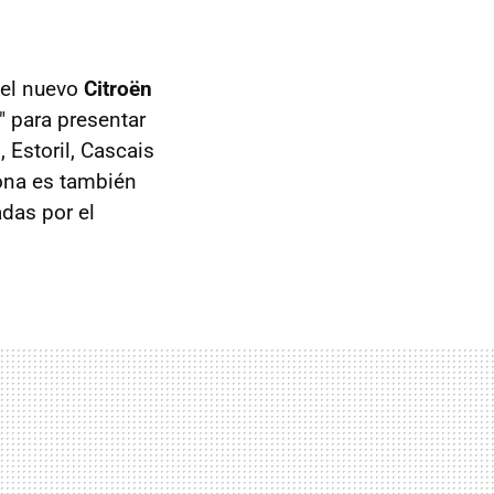
del nuevo
Citroën
" para presentar
 Estoril, Cascais
zona es también
adas por el