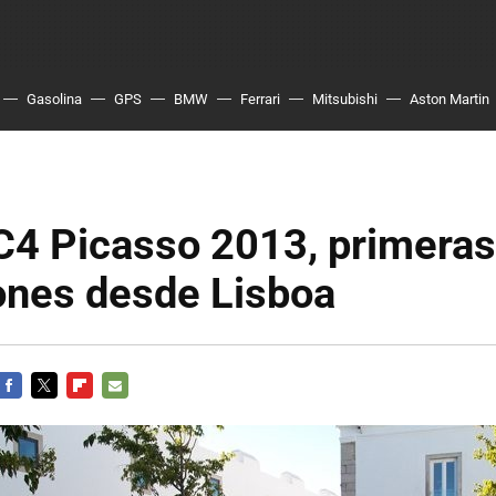
Gasolina
GPS
BMW
Ferrari
Mitsubishi
Aston Martin
C4 Picasso 2013, primeras
ones desde Lisboa
FACEBOOK
TWITTER
FLIPBOARD
E-
MAIL