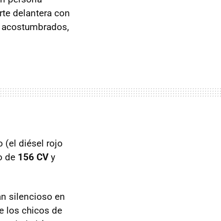
rte delantera con
s acostumbrados,
 (el diésel rojo
do de
156 CV
y
an silencioso en
e los chicos de