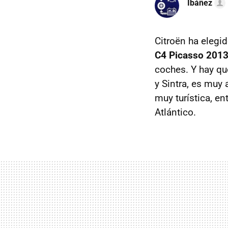
Ibáñez
Citroën ha elegid
C4 Picasso 201
coches. Y hay qu
y Sintra, es muy
muy turística, en
Atlántico.