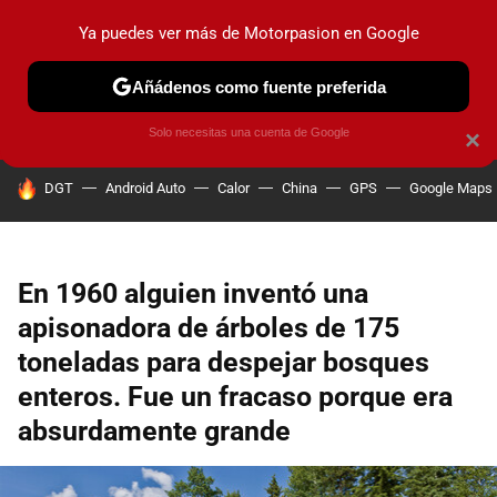
Ya puedes ver más de Motorpasion en Google
PRUEBAS
COCHES ELÉCTRICOS
OBSERVATORIO
F1
Añádenos como fuente preferida
Solo necesitas una cuenta de Google
×
HOY SE HABLA DE
DGT
Android Auto
Calor
China
GPS
Google Maps
En 1960 alguien inventó una
apisonadora de árboles de 175
toneladas para despejar bosques
enteros. Fue un fracaso porque era
absurdamente grande