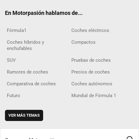
ok
m
m
d
En Motorpasión hablamos de...
Fórmula1
Coches eléctricos
Coches híbridos y
Compactos
enchufables
SUV
Pruebas de coches
Rumores de coches
Precios de coches
Comparativa de coches
Coches autónomos
Futuro
Mundial de Fórmula 1
VER MÁS TEMAS