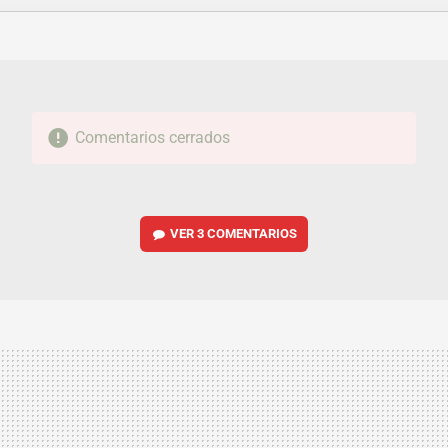
FACEBOOK
TWITTER
FLIPBOARD
E-
WHATSAPP
MAIL
Comentarios cerrados
VER
3 COMENTARIOS