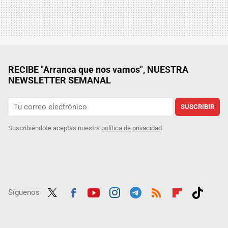
RECIBE "Arranca que nos vamos", NUESTRA
NEWSLETTER SEMANAL
SUSCRIBIR
Suscribiéndote aceptas nuestra
política de privacidad
Síguenos
Twit
Fac
Yout
Inst
Tele
RSS
Flip
Tikt
ter
ebo
ube
agra
gra
boar
ok