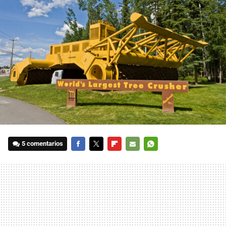
5 comentarios
FACEBOOK
TWITTER
FLIPBOARD
E-
WHATSAPP
MAIL