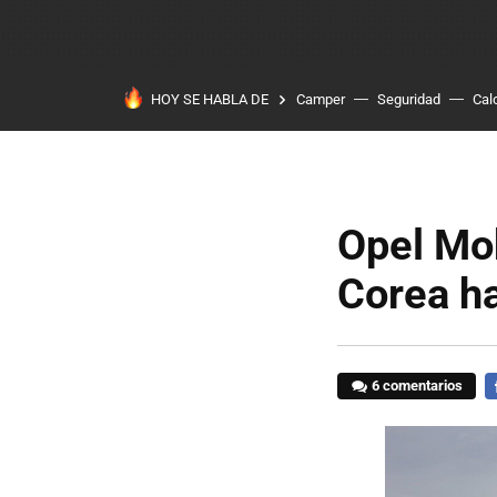
HOY SE HABLA DE
Camper
Seguridad
Cal
Opel Mok
Corea ha
6 comentarios
F