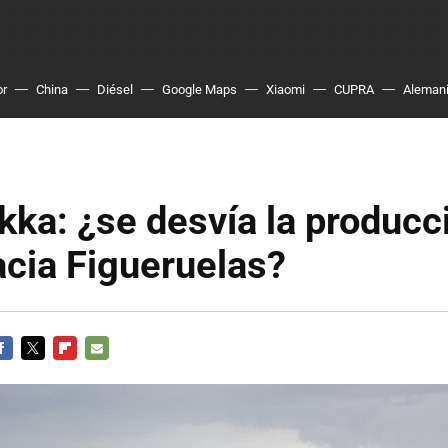
or
China
Diésel
Google Maps
Xiaomi
CUPRA
Aleman
ka: ¿se desvía la producc
cia Figueruelas?
ACEBOOK
TWITTER
FLIPBOARD
E-
MAIL