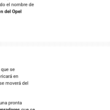
ado el nombre de
ón del Opel
, que se
ricará en
se moverá del
 una pronta
ompradores
que se