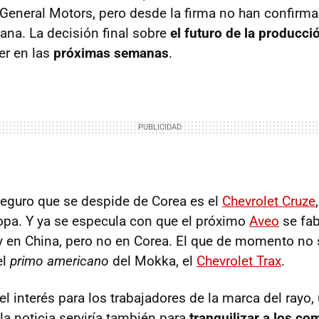
General Motors, pero desde la firma no han confirm
zana. La decisión final sobre
el futuro de la producci
er en las
próximas semanas
.
eguro que se despide de Corea es el
Chevrolet Cruze
opa. Y ya se especula con que el próximo
Aveo
se fab
 en China, pero no en Corea. El que de momento no 
el
primo americano
del Mokka, el
Chevrolet Trax
.
l interés para los trabajadores de la marca del rayo,
la noticia serviría también para
tranquilizar a los c