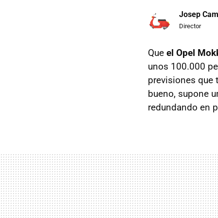
Josep Ca
Director
Que
el Opel Mok
unos 100.000 pe
previsiones que 
bueno, supone u
redundando en pl