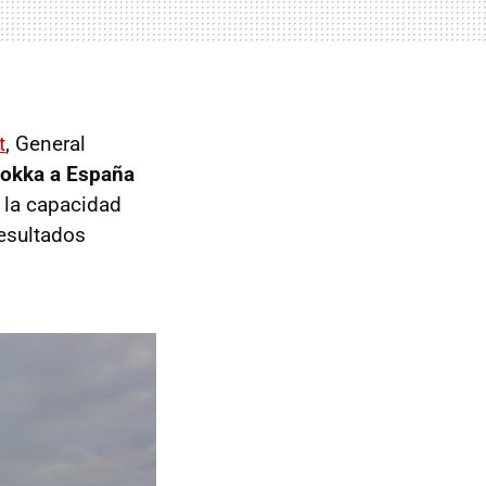
t
, General
Mokka a España
r la capacidad
resultados