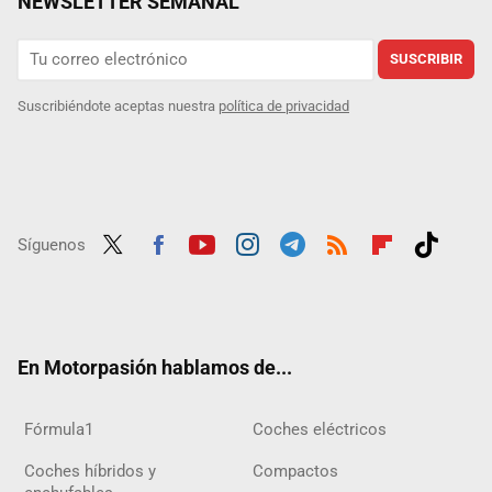
NEWSLETTER SEMANAL
SUSCRIBIR
Suscribiéndote aceptas nuestra
política de privacidad
Síguenos
Twit
Fac
Yout
Inst
Tele
RSS
Flip
Tikt
ter
ebo
ube
agra
gra
boar
ok
ok
m
m
d
En Motorpasión hablamos de...
Fórmula1
Coches eléctricos
Coches híbridos y
Compactos