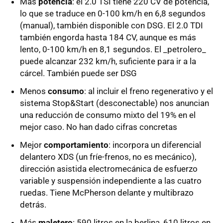
Más
potencia
: el 2.0 TSI tiene 220 CV de potencia,
lo que se traduce en 0-100 km/h en 6,8 segundos
(manual), también disponible con DSG. El 2.0 TDI
también engorda hasta 184 CV, aunque es más
lento, 0-100 km/h en 8,1 segundos. El _petrolero_
puede alcanzar 232 km/h, suficiente para ir a la
cárcel. También puede ser DSG
Menos
consumo
: al incluir el freno regenerativo y el
sistema Stop&Start (desconectable) nos anuncian
una reducción de consumo mixto del 19% en el
mejor caso. No han dado cifras concretas
Mejor
comportamiento
: incorpora un diferencial
delantero XDS (un fríe-frenos, no es mecánico),
dirección asistida electromecánica de esfuerzo
variable y suspensión independiente a las cuatro
ruedas. Tiene McPherson delante y multibrazo
detrás.
Más
maletero
: 590 litros en la berlina, 610 litros en