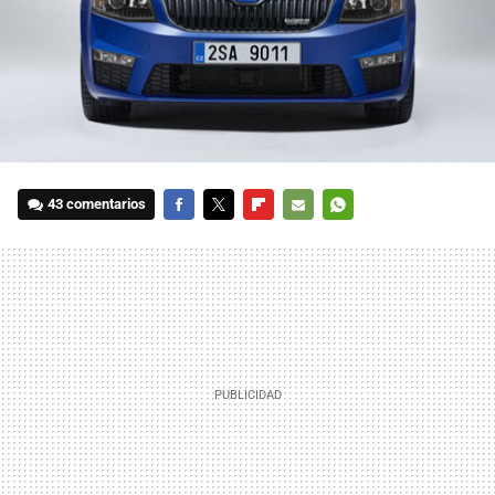
43 comentarios
FACEBOOK
TWITTER
FLIPBOARD
E-
WHATSAPP
MAIL