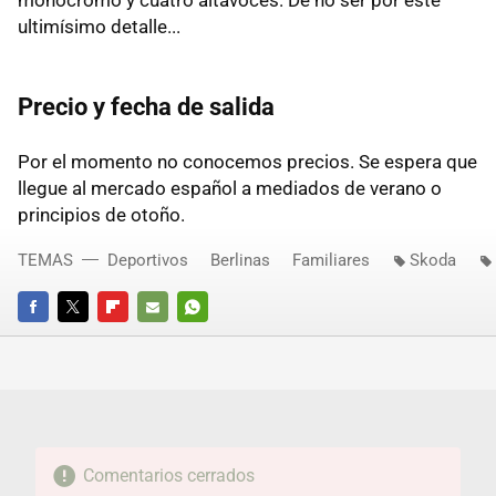
monocromo y cuatro altavoces. De no ser por este
ultimísimo detalle...
Precio y fecha de salida
Por el momento no conocemos precios. Se espera que
llegue al mercado español a mediados de verano o
principios de otoño.
TEMAS
Deportivos
Berlinas
Familiares
Skoda
FACEBOOK
TWITTER
FLIPBOARD
E-
WHATSAPP
MAIL
Comentarios cerrados