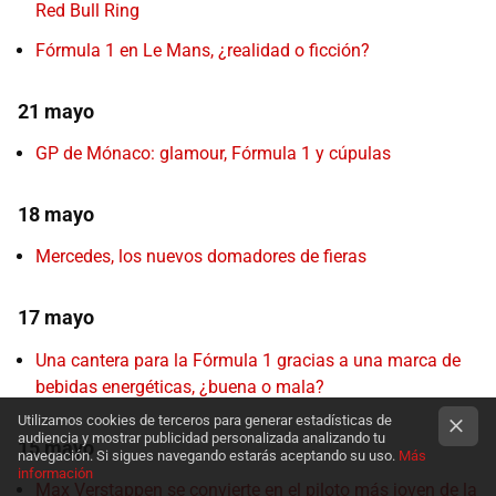
Red Bull Ring
Fórmula 1 en Le Mans, ¿realidad o ficción?
21 mayo
GP de Mónaco: glamour, Fórmula 1 y cúpulas
18 mayo
Mercedes, los nuevos domadores de fieras
17 mayo
Una cantera para la Fórmula 1 gracias a una marca de
bebidas energéticas, ¿buena o mala?
Utilizamos cookies de terceros para generar estadísticas de
audiencia y mostrar publicidad personalizada analizando tu
15 mayo
navegación. Si sigues navegando estarás aceptando su uso.
Más
información
Max Verstappen se convierte en el piloto más joven de la