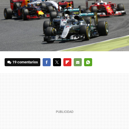
19 comentarios
FACEBOOK
TWITTER
FLIPBOARD
E-
WHATSAPP
MAIL