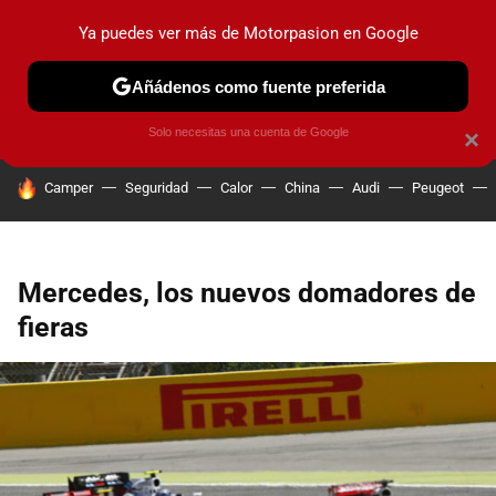
Ya puedes ver más de Motorpasion en Google
PRUEBAS
COCHES ELÉCTRICOS
OBSERVATORIO
F1
Añádenos como fuente preferida
Solo necesitas una cuenta de Google
×
HOY SE HABLA DE
Camper
Seguridad
Calor
China
Audi
Peugeot
Mercedes, los nuevos domadores de
fieras