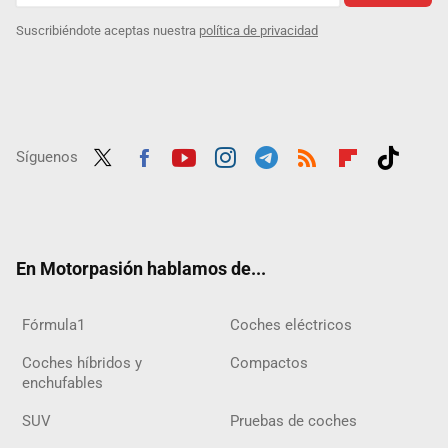
Suscribiéndote aceptas nuestra
política de privacidad
Síguenos
Twit
Fac
Yout
Inst
Tele
RSS
Flip
Tikt
ter
ebo
ube
agra
gra
boar
ok
ok
m
m
d
En Motorpasión hablamos de...
Fórmula1
Coches eléctricos
Coches híbridos y
Compactos
enchufables
SUV
Pruebas de coches