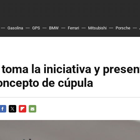
Gasolina
GPS
BMW
Ferrari
Mitsubishi
Porsche
 toma la iniciativa y presen
oncepto de cúpula
FACEBOOK
TWITTER
FLIPBOARD
E-
MAIL