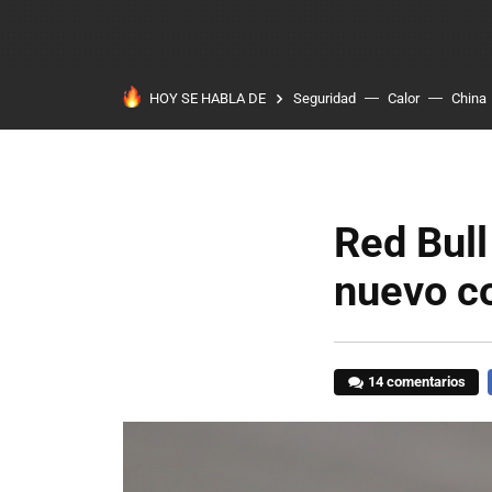
HOY SE HABLA DE
Seguridad
Calor
China
Red Bull
nuevo c
14 comentarios