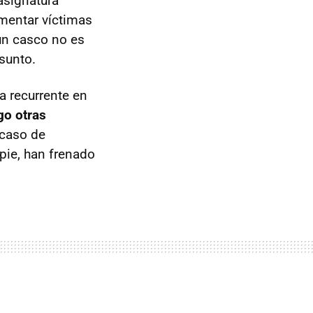
asignatura
amentar víctimas
un casco no es
asunto.
a recurrente en
go otras
 caso de
pie, han frenado