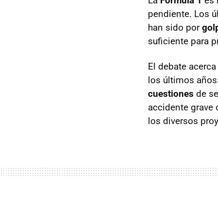
La
Fórmula 1
es 
pendiente. Los ú
han sido por
gol
suficiente para p
El debate acerca
los últimos años
cuestiones
de se
accidente grave 
los diversos pro