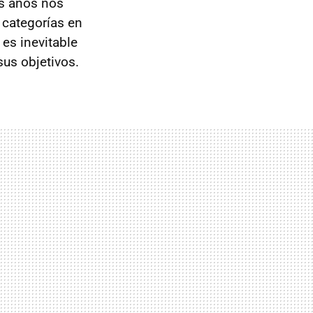
os años nos
 categorías en
, es inevitable
us objetivos.