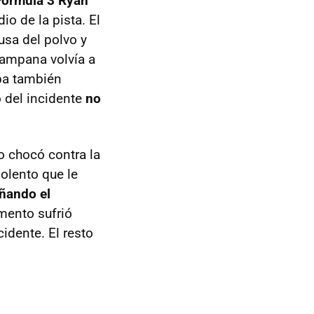
Fórmula 3 Ryan
o de la pista. El
usa del polvo y
 campana volvía a
aba también
o del incidente
no
 chocó contra la
olento que le
ñando el
mento sufrió
idente. El resto