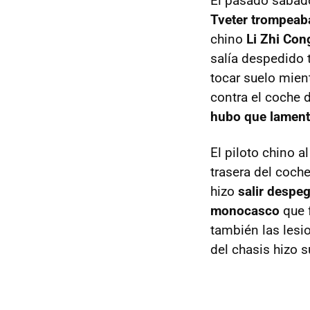
El pasado sábad
Tveter trompeab
chino
Li Zhi Con
salía despedido t
tocar suelo mien
contra el coche 
hubo que lament
El piloto chino 
trasera del coch
hizo
salir despe
monocasco
que 
también las lesi
del chasis hizo su