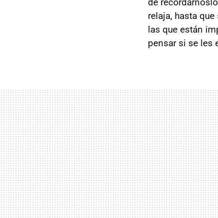
de recordárnoslo
relaja, hasta qu
las que están im
pensar si se les