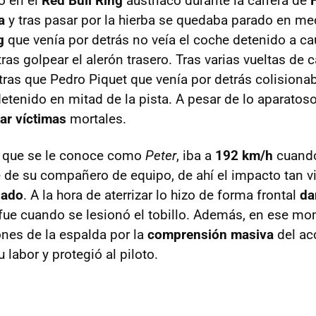
o en el
Red Bull Ring
austriaco durante la carrera de
a
y tras pasar por la hierba se quedaba parado en medi
g
que venía por detrás no veía el coche detenido a ca
ras golpear el alerón trasero. Tras varias vueltas de
tras que Pedro Piquet que venía por detrás colision
detenido en mitad de la pista. A pesar de lo aparatos
ar víctimas
mortales.
al que se le conoce como
Peter
, iba a
192 km/h
cuando
e de su compañero de equipo, de ahí el impacto tan vi
gado
. A la hora de aterrizar lo hizo de forma frontal
da
fue cuando se lesionó el tobillo. Además, en ese mo
ones de la espalda por la
comprensión masiva
del acc
 labor y protegió al piloto.