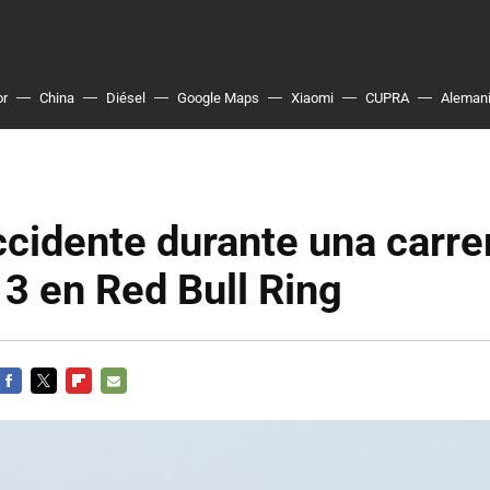
or
China
Diésel
Google Maps
Xiaomi
CUPRA
Aleman
ccidente durante una carre
3 en Red Bull Ring
FACEBOOK
TWITTER
FLIPBOARD
E-
MAIL