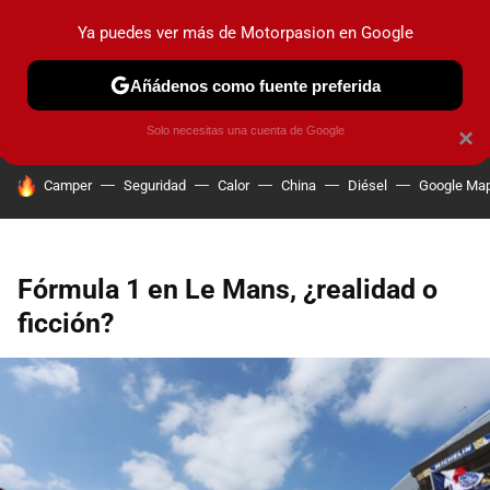
Ya puedes ver más de Motorpasion en Google
PRUEBAS
COCHES ELÉCTRICOS
OBSERVATORIO
F1
Añádenos como fuente preferida
Solo necesitas una cuenta de Google
×
HOY SE HABLA DE
Camper
Seguridad
Calor
China
Diésel
Google Ma
Fórmula 1 en Le Mans, ¿realidad o
ficción?