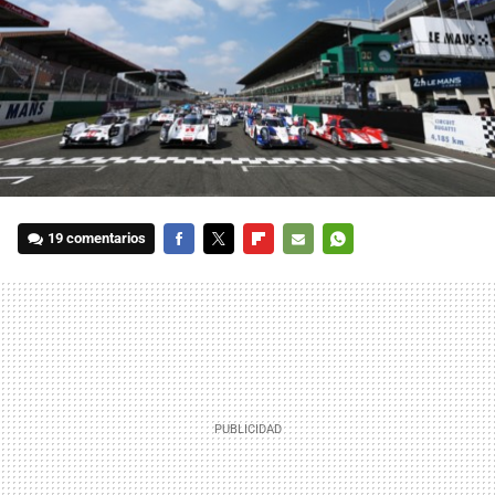
19 comentarios
FACEBOOK
TWITTER
FLIPBOARD
E-
WHATSAPP
MAIL