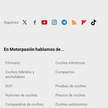
Síguenos
Twit
Fac
Yout
Inst
Tele
RSS
Flip
Tikt
ter
ebo
ube
agra
gra
boar
ok
ok
m
m
d
En Motorpasión hablamos de...
Fórmula1
Coches eléctricos
Coches híbridos y
Compactos
enchufables
SUV
Pruebas de coches
Rumores de coches
Precios de coches
Comparativa de coches
Coches autónomos