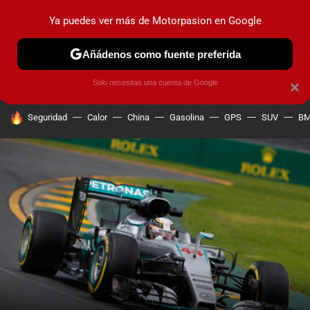
Ya puedes ver más de Motorpasion en Google
PRUEBAS
COCHES ELÉCTRICOS
OBSERVATORIO
F1
Añádenos como fuente preferida
Solo necesitas una cuenta de Google
×
HOY SE HABLA DE
Seguridad
Calor
China
Gasolina
GPS
SUV
B