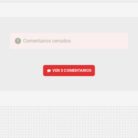
FACEBOOK
TWITTER
FLIPBOARD
E-
WHATSAPP
MAIL
Comentarios cerrados
VER
3 COMENTARIOS