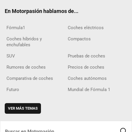
ok
m
m
d
En Motorpasión hablamos de...
Fórmula1
Coches eléctricos
Coches híbridos y
Compactos
enchufables
SUV
Pruebas de coches
Rumores de coches
Precios de coches
Comparativa de coches
Coches autónomos
Futuro
Mundial de Fórmula 1
VER MÁS TEMAS