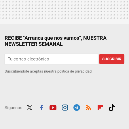
RECIBE "Arranca que nos vamos", NUESTRA
NEWSLETTER SEMANAL
SUSCRIBIR
Suscribiéndote aceptas nuestra
política de privacidad
Síguenos
Twit
Fac
Yout
Inst
Tele
RSS
Flip
Tikt
ter
ebo
ube
agra
gra
boar
ok