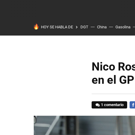
HOY SE HABLA DE
DGT
China
Gasolina
Nico Ros
en el GP
1 comentario
FA