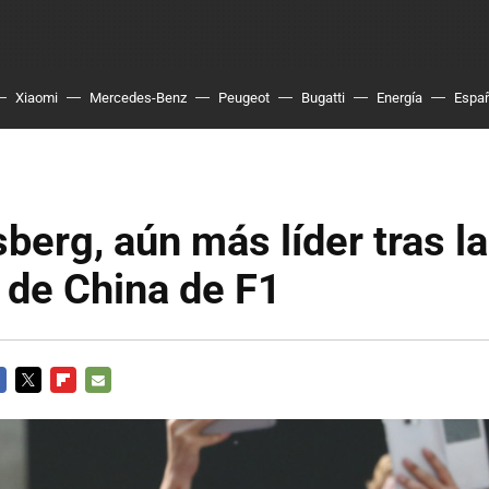
Xiaomi
Mercedes-Benz
Peugeot
Bugatti
Energía
Espa
berg, aún más líder tras la
 de China de F1
CEBOOK
TWITTER
FLIPBOARD
E-
MAIL