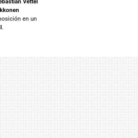
ebastian Vettel
ikkonen
posición en un
l
.