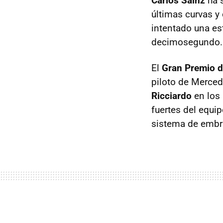
Carlos Sainz
ha s
últimas curvas y
intentado una es
decimosegundo.
El
Gran Premio d
piloto de Merced
Ricciardo
en los 
fuertes del equi
sistema de embra