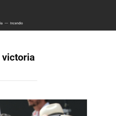
ña
Incendio
 victoria