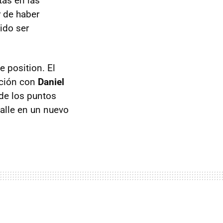
tas en las
r de haber
ido ser
e position. El
ición con
Daniel
de los puntos
calle en un nuevo