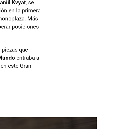
aniil Kvyat
, se
ión en la primera
u monoplaza. Más
perar posiciones
s piezas que
Mundo
entraba a
 en este Gran