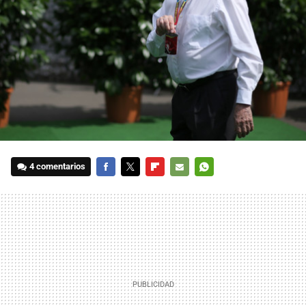
4 comentarios
FACEBOOK
TWITTER
FLIPBOARD
E-
WHATSAPP
MAIL