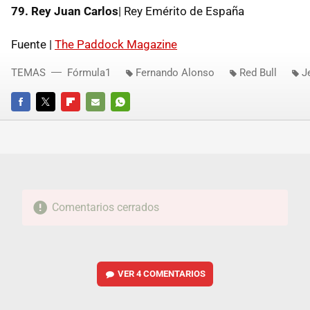
79. Rey Juan Carlos
| Rey Emérito de España
Fuente |
The Paddock Magazine
TEMAS
Fórmula1
Fernando Alonso
Red Bull
J
FACEBOOK
TWITTER
FLIPBOARD
E-
WHATSAPP
MAIL
Comentarios cerrados
VER
4 COMENTARIOS