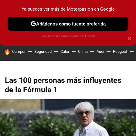
Ya puedes ver más de Motorpasion en Google
PRUEBAS
COCHES ELÉCTRICOS
OBSERVATORIO
F1
Añádenos como fuente preferida
Solo necesitas una cuenta de Google
×
HOY SE HABLA DE
Camper
Seguridad
Calor
China
Audi
Peugeot
Las 100 personas más influyentes
de la Fórmula 1