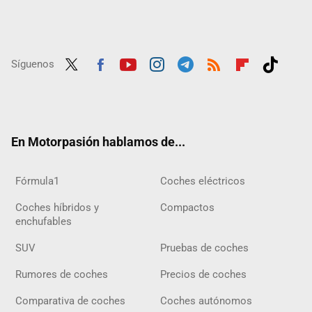
Síguenos
Twit
Fac
Yout
Inst
Tele
RSS
Flip
Tikt
ter
ebo
ube
agra
gra
boar
ok
ok
m
m
d
En Motorpasión hablamos de...
Fórmula1
Coches eléctricos
Coches híbridos y
Compactos
enchufables
SUV
Pruebas de coches
Rumores de coches
Precios de coches
Comparativa de coches
Coches autónomos