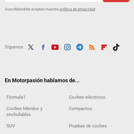
Suscribiéndote aceptas nuestra
política de privacidad
Síguenos
Twit
Fac
Yout
Inst
Tele
RSS
Flip
Tikt
ter
ebo
ube
agra
gra
boar
ok
ok
m
m
d
En Motorpasión hablamos de...
Fórmula1
Coches eléctricos
Coches híbridos y
Compactos
enchufables
SUV
Pruebas de coches