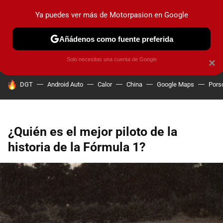
Ya puedes ver más de Motorpasion en Google
PRUEBAS
COCHES ELÉCTRICOS
OBSERVATORIO
F1
Añádenos como fuente preferida
Solo necesitas una cuenta de Google
×
HOY SE HABLA DE
DGT
Android Auto
Calor
China
Google Maps
Pors
¿Quién es el mejor piloto de la
historia de la Fórmula 1?