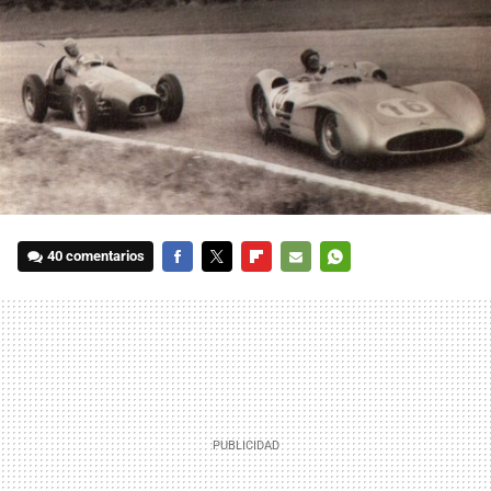
40 comentarios
FACEBOOK
TWITTER
FLIPBOARD
E-
WHATSAPP
MAIL