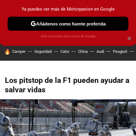
Ya puedes ver más de Motorpasion en Google
PRUEBAS
COCHES ELÉCTRICOS
OBSERVATORIO
F1
Añádenos como fuente preferida
Solo necesitas una cuenta de Google
×
HOY SE HABLA DE
Camper
Seguridad
Calor
China
Audi
Peugeot
Los pitstop de la F1 pueden ayudar a
salvar vidas