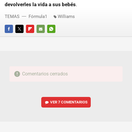
devolverles la vida a sus bebés
.
TEMAS
Fórmula1
Williams
FACEBOOK
TWITTER
FLIPBOARD
E-
WHATSAPP
MAIL
Comentarios cerrados
VER
7 COMENTARIOS