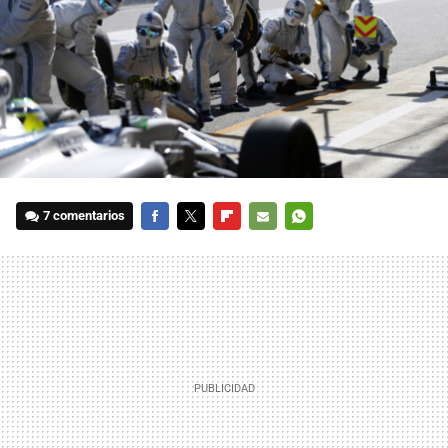
7 comentarios
FACEBOOK
TWITTER
FLIPBOARD
E-
WHATSAPP
MAIL