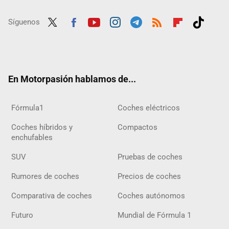
Síguenos
Twit
Fac
Yout
Inst
Tele
RSS
Flip
Tikt
ter
ebo
ube
agra
gra
boar
ok
ok
m
m
d
En Motorpasión hablamos de...
Fórmula1
Coches eléctricos
Coches híbridos y
Compactos
enchufables
SUV
Pruebas de coches
Rumores de coches
Precios de coches
Comparativa de coches
Coches autónomos
Futuro
Mundial de Fórmula 1