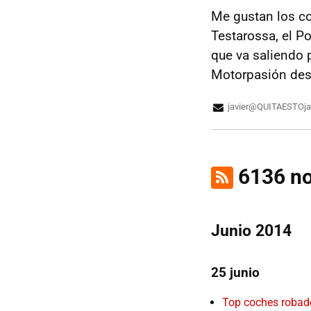
Me gustan los co
Testarossa, el P
que va saliendo 
Motorpasión desd
javier@QUITAESTOja
6136 no
Junio 2014
25 junio
Top coches robado