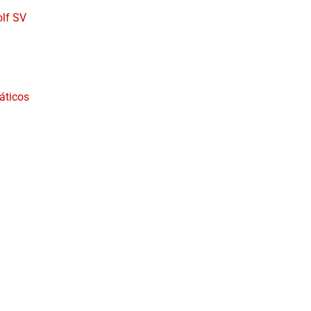
olf SV
áticos