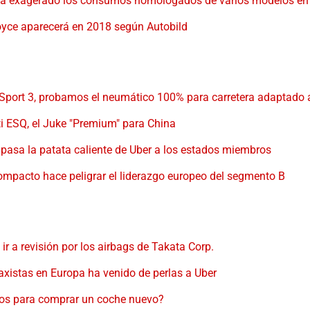
ha exagerado los consumos homologados de varios modelos e
oyce aparecerá en 2018 según Autobild
 Sport 3, probamos el neumático 100% para carretera adaptado 
iti ESQ, el Juke "Premium" para China
pasa la patata caliente de Uber a los estados miembros
ompacto hace peligrar el liderazgo europeo del segmento B
r a revisión por los airbags de Takata Corp.
taxistas en Europa ha venido de perlas a Uber
mos para comprar un coche nuevo?