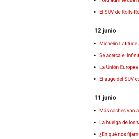
Ford admite que 
El SUV de Rolls-R
12 junio
Michelin Latitude
Se acerca el Infin
La Unión Europea 
El auge del SUV c
11 junio
Más coches van a i
La huelga de los 
¿En qué nos fija