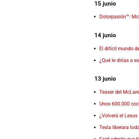
15 junio
Dolorpasión™: Mc
14 junio
El difícil mundo d
¿Qué le dirías a e
13 junio
Teaser del McLare
Unos 600.000 coch
¿Volverá el Lexus
Tesla liberara to