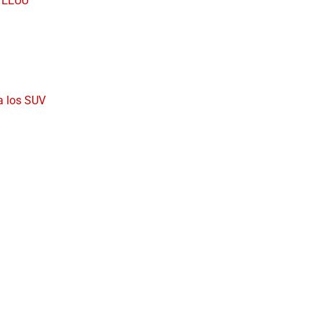
n EEUU
a los SUV