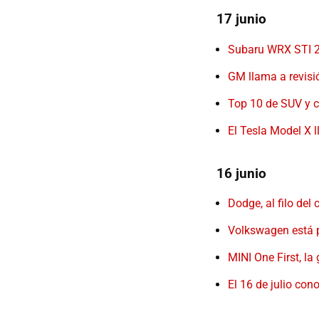
17 junio
Subaru WRX STI 20
GM llama a revisi
Top 10 de SUV y 
El Tesla Model X l
16 junio
Dodge, al filo del
Volkswagen está p
MINI One First, l
El 16 de julio co