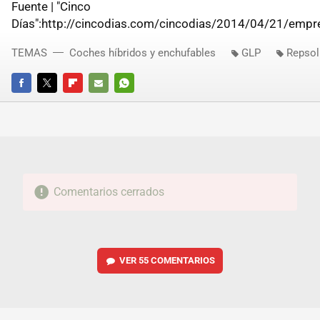
Fuente | "Cinco
Días":http://cincodias.com/cincodias/2014/04/21/em
TEMAS
Coches híbridos y enchufables
GLP
Repsol
FACEBOOK
TWITTER
FLIPBOARD
E-
WHATSAPP
MAIL
Comentarios cerrados
VER
55 COMENTARIOS