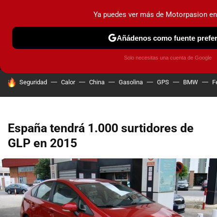
Ya puedes ver más de Motorpasion e
MENÚ
NUEVO
Añádenos como fuente prefer
PRUEBAS
COCHES ELÉCTRICOS
OBSERVATORIO
F1
Solo necesitas una cuenta de Google
HOY SE HABLA DE
Seguridad
Calor
China
Gasolina
GPS
BMW
F
España tendrá 1.000 surtidores de
GLP en 2015