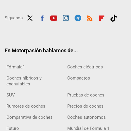
Síguenos
Twit
Fac
Yout
Inst
Tele
RSS
Flip
Tikt
ter
ebo
ube
agra
gra
boar
ok
ok
m
m
d
En Motorpasión hablamos de...
Fórmula1
Coches eléctricos
Coches híbridos y
Compactos
enchufables
SUV
Pruebas de coches
Rumores de coches
Precios de coches
Comparativa de coches
Coches autónomos
Futuro
Mundial de Fórmula 1