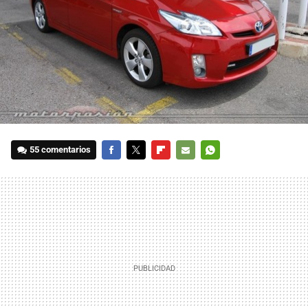
55 comentarios
FACEBOOK
TWITTER
FLIPBOARD
E-
WHATSAPP
MAIL