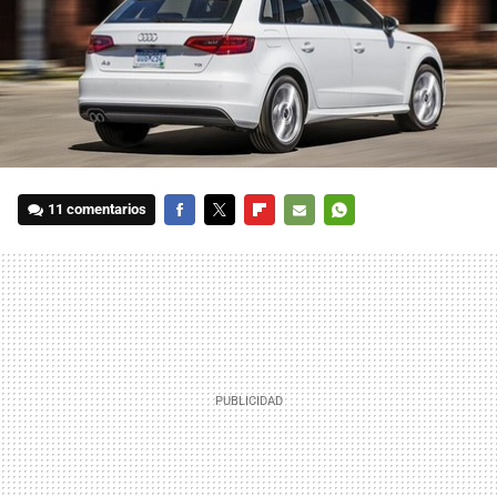
11 comentarios
FACEBOOK
TWITTER
FLIPBOARD
E-
WHATSAPP
MAIL