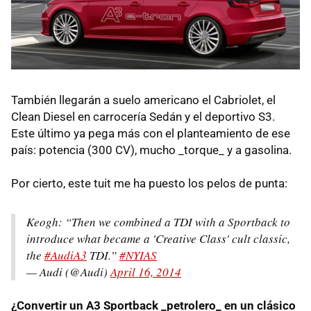
También llegarán a suelo americano el Cabriolet, el
Clean Diesel en carrocería Sedán y el deportivo S3.
Este último ya pega más con el planteamiento de ese
país: potencia (300 CV), mucho _torque_ y a gasolina.
Por cierto, este tuit me ha puesto los pelos de punta:
Keogh: “Then we combined a TDI with a Sportback to
introduce what became a 'Creative Class' cult classic,
the
#AudiA3
TDI.”
#NYIAS
— Audi (@Audi)
April 16, 2014
¿Convertir un A3 Sportback _petrolero_ en un clásico