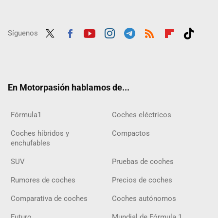
Síguenos
Twit
Fac
Yout
Inst
Tele
RSS
Flip
Tikt
ter
ebo
ube
agra
gra
boar
ok
ok
m
m
d
En Motorpasión hablamos de...
Fórmula1
Coches eléctricos
Coches híbridos y
Compactos
enchufables
SUV
Pruebas de coches
Rumores de coches
Precios de coches
Comparativa de coches
Coches autónomos
Futuro
Mundial de Fórmula 1