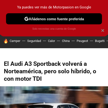
Ya puedes ver más de Motorpasion en Google
PRUEBAS
COCHES ELÉCTRICOS
OBSERVATORIO
F1
Añádenos como fuente preferida
Solo necesitas una cuenta de Google
×
HOY SE HABLA DE
Camper
Seguridad
Calor
China
Peugeot
Bugatti
El Audi A3 Sportback volverá a
Norteamérica, pero solo híbrido, o
con motor TDI