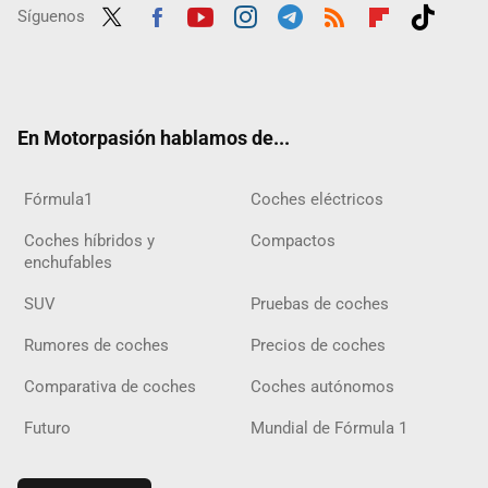
Síguenos
Twit
Fac
Yout
Inst
Tele
RSS
Flip
Tikt
ter
ebo
ube
agra
gra
boar
ok
ok
m
m
d
En Motorpasión hablamos de...
Fórmula1
Coches eléctricos
Coches híbridos y
Compactos
enchufables
SUV
Pruebas de coches
Rumores de coches
Precios de coches
Comparativa de coches
Coches autónomos
Futuro
Mundial de Fórmula 1