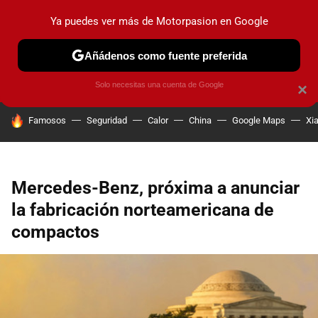
Ya puedes ver más de Motorpasion en Google
PRUEBAS
COCHES ELÉCTRICOS
OBSERVATORIO
F1
Añádenos como fuente preferida
Solo necesitas una cuenta de Google
×
HOY SE HABLA DE
Famosos
Seguridad
Calor
China
Google Maps
Xi
Mercedes-Benz, próxima a anunciar
la fabricación norteamericana de
compactos