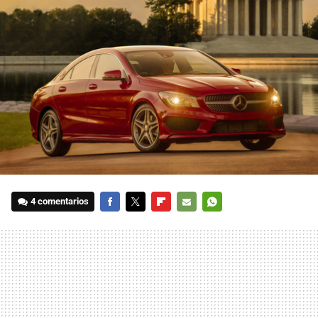
4 comentarios
FACEBOOK
TWITTER
FLIPBOARD
E-
WHATSAPP
MAIL