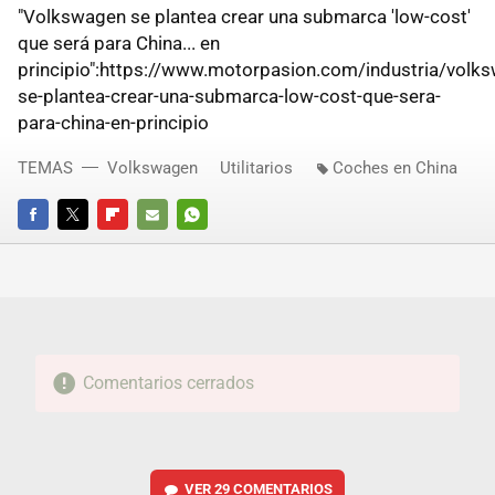
"Volkswagen se plantea crear una submarca 'low-cost'
que será para China... en
principio":https://www.motorpasion.com/industria/volk
se-plantea-crear-una-submarca-low-cost-que-sera-
para-china-en-principio
TEMAS
Volkswagen
Utilitarios
Coches en China
FACEBOOK
TWITTER
FLIPBOARD
E-
WHATSAPP
MAIL
Comentarios cerrados
VER
29 COMENTARIOS