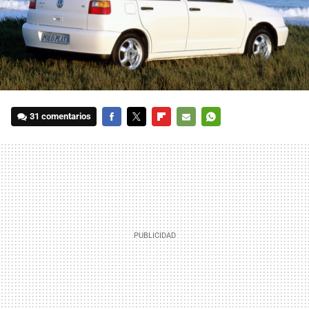
31 comentarios
FACEBOOK
TWITTER
FLIPBOARD
E-
WHATSAPP
MAIL