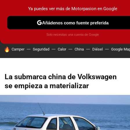
Ya puedes ver más de Motorpasion en Google
MENÚ
NUEVO
Añádenos como fuente preferida
PRUEBAS
COCHES ELÉCTRICOS
OBSERVATORIO
F1
Solo necesitas una cuenta de Google
HOY SE HABLA DE
Camper
Seguridad
Calor
China
Diésel
Google Ma
La submarca china de Volkswagen
se empieza a materializar