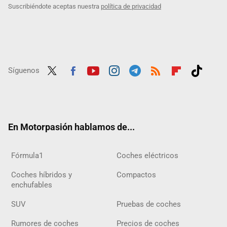
Suscribiéndote aceptas nuestra
política de privacidad
Síguenos
Twit
Fac
Yout
Inst
Tele
RSS
Flip
Tikt
ter
ebo
ube
agra
gra
boar
ok
ok
m
m
d
En Motorpasión hablamos de...
Fórmula1
Coches eléctricos
Coches híbridos y
Compactos
enchufables
SUV
Pruebas de coches
Rumores de coches
Precios de coches