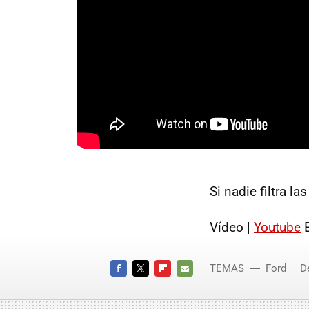
Si nadie filtra l
Vídeo |
Youtube
E
TEMAS
Ford
D
Ford F
FACEBOOK
TWITTER
FLIPBOARD
E-
MAIL