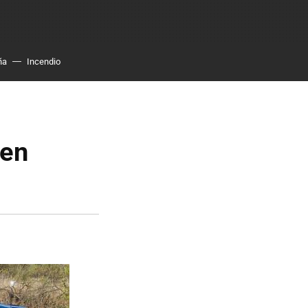
ña
Incendio
 en