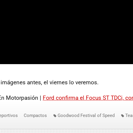
as imágenes antes, el viernes lo veremos.
n Motorpasión |
Ford confirma el Focus ST TDCi, co
eportivos
Compactos
Goodwood Festival of Speed
Tea
ocus ST