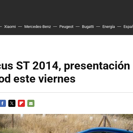
Xiaomi
Mercedes-Benz
Peugeot
Bugatti
Energía
Espa
cus ST 2014, presentación
d este viernes
FACEBOOK
TWITTER
FLIPBOARD
E-
MAIL