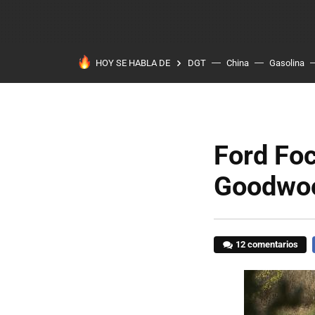
HOY SE HABLA DE
DGT
China
Gasolina
Ford Fo
Goodwoo
12 comentarios