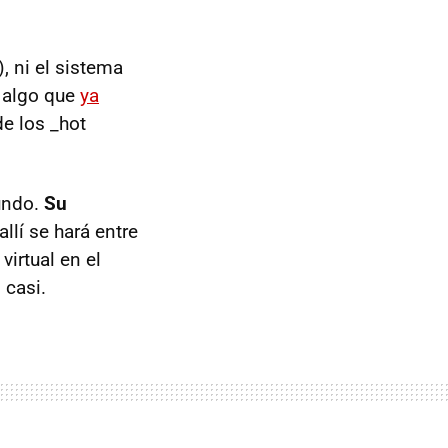
, ni el sistema
s algo que
ya
e los _hot
undo.
Su
allí se hará entre
virtual en el
 casi.