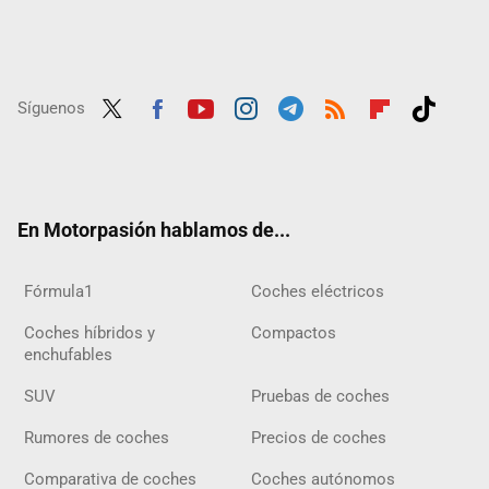
Síguenos
Twit
Fac
Yout
Inst
Tele
RSS
Flip
Tikt
ter
ebo
ube
agra
gra
boar
ok
ok
m
m
d
En Motorpasión hablamos de...
Fórmula1
Coches eléctricos
Coches híbridos y
Compactos
enchufables
SUV
Pruebas de coches
Rumores de coches
Precios de coches
Comparativa de coches
Coches autónomos