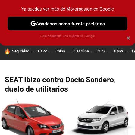
Ya puedes ver más de Motorpasion en Google
PRUEBAS
COCHES ELÉCTRICOS
OBSERVATORIO
F1
Añádenos como fuente preferida
Solo necesitas una cuenta de Google
×
HOY SE HABLA DE
Seguridad
Calor
China
Gasolina
GPS
BMW
F
SEAT Ibiza contra Dacia Sandero,
duelo de utilitarios