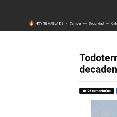
HOY SE HABLA DE
Camper
Seguridad
Cal
Todoter
decaden
96 comentarios