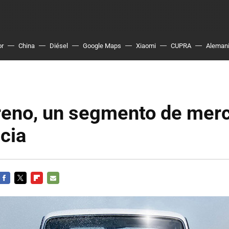
or
China
Diésel
Google Maps
Xiaomi
CUPRA
Aleman
reno, un segmento de mer
cia
FACEBOOK
TWITTER
FLIPBOARD
E-
MAIL