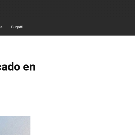
ia
Bugatti
cado en