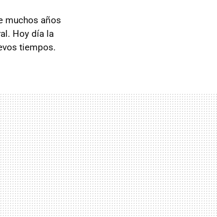
te muchos años
l. Hoy día la
uevos tiempos.