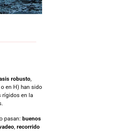
asis robusto
,
, o en H) han sido
 rígidos en la
s.
no pasan:
buenos
vadeo
,
recorrido