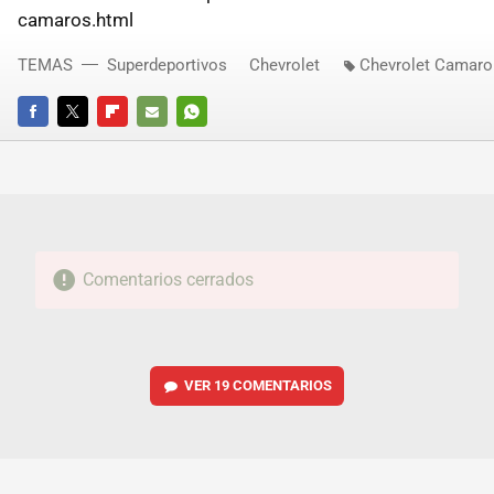
camaros.html
TEMAS
Superdeportivos
Chevrolet
Chevrolet Camaro
FACEBOOK
TWITTER
FLIPBOARD
E-
WHATSAPP
MAIL
Comentarios cerrados
VER
19 COMENTARIOS