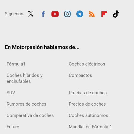
Síguenos
Twit
Fac
Yout
Inst
Tele
RSS
Flip
Tikt
ter
ebo
ube
agra
gra
boar
ok
ok
m
m
d
En Motorpasión hablamos de...
Fórmula1
Coches eléctricos
Coches híbridos y
Compactos
enchufables
SUV
Pruebas de coches
Rumores de coches
Precios de coches
Comparativa de coches
Coches autónomos
Futuro
Mundial de Fórmula 1