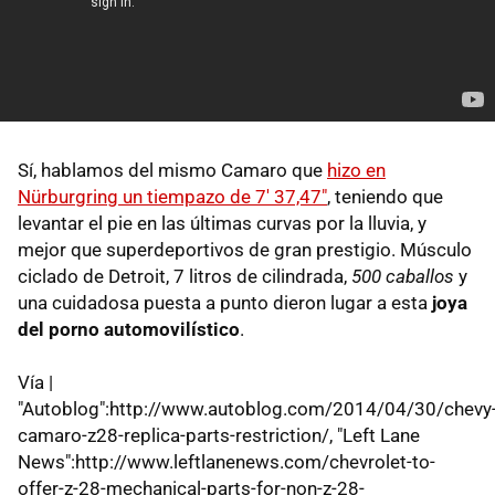
Sí, hablamos del mismo Camaro que
hizo en
Nürburgring un tiempazo de 7' 37,47"
, teniendo que
levantar el pie en las últimas curvas por la lluvia, y
mejor que superdeportivos de gran prestigio. Músculo
ciclado de Detroit, 7 litros de cilindrada,
500 caballos
y
una cuidadosa puesta a punto dieron lugar a esta
joya
del porno automovilístico
.
Vía |
"Autoblog":http://www.autoblog.com/2014/04/30/chevy
camaro-z28-replica-parts-restriction/, "Left Lane
News":http://www.leftlanenews.com/chevrolet-to-
offer-z-28-mechanical-parts-for-non-z-28-