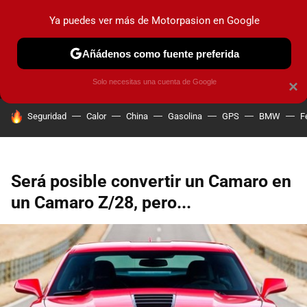
Ya puedes ver más de Motorpasion en Google
MENÚ
NUEVO
Añádenos como fuente preferida
PRUEBAS
COCHES ELÉCTRICOS
OBSERVATORIO
F1
Solo necesitas una cuenta de Google
×
HOY SE HABLA DE
Seguridad
Calor
China
Gasolina
GPS
BMW
F
Será posible convertir un Camaro en
un Camaro Z/28, pero...