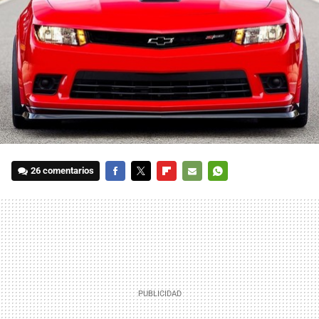
26 comentarios
FACEBOOK
TWITTER
FLIPBOARD
E-
WHATSAPP
MAIL