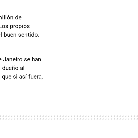
millón de
 Los propios
l buen sentido.
e Janeiro se han
l dueño al
ue si así fuera,