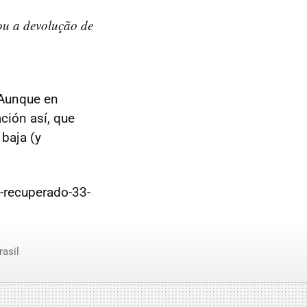
tou a devolução de
 Aunque en
ación así, que
baja (y
-recuperado-33-
asil