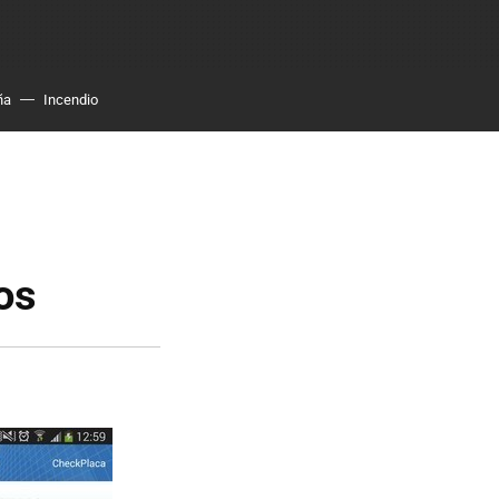
ña
Incendio
os