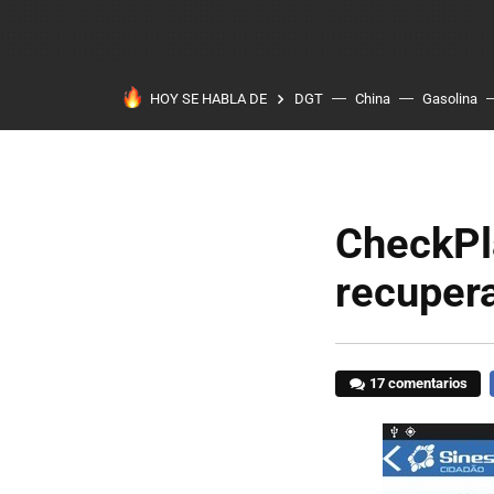
HOY SE HABLA DE
DGT
China
Gasolina
CheckPla
recuper
17 comentarios