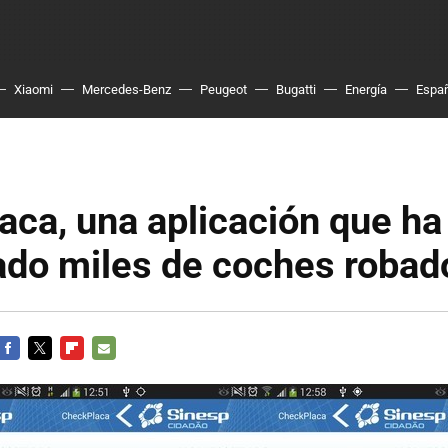
Xiaomi
Mercedes-Benz
Peugeot
Bugatti
Energía
Espa
ca, una aplicación que ha
ado miles de coches robad
FACEBOOK
TWITTER
FLIPBOARD
E-
MAIL