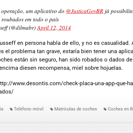
 operação, um aplicativo do
@JusticaGovBR
já possibili
s roubados em todo o país
seff (@dilmabr)
April 12, 2014
usseff en persona habla de ello, y no es casualidad.
s el problema tan grave, estaría bien tener una aplic
ches están sin seguro, han sido robados o dados de 
i encima diesen recompensa, miel sobre hojuelas.
:http://www.desontis.com/check-placa-una-app-que-ha
bados/
ía
Teléfono móvil
Matrículas de coches
Coches en Br