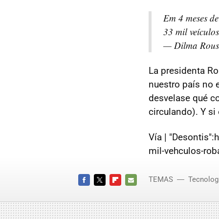
Em 4 meses de
33 mil veículo
— Dilma Rous
La presidenta Ro
nuestro país no e
desvelase qué co
circulando). Y s
Vía | "Desontis"
mil-vehculos-ro
TEMAS
Tecnolog
FACEBOOK
TWITTER
FLIPBOARD
E-
MAIL