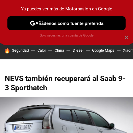
Ya puedes ver más de Motorpasion en Google
PRUEBAS
COCHES ELÉCTRICOS
OBSERVATORIO
F1
Añádenos como fuente preferida
Solo necesitas una cuenta de Google
×
HOY SE HABLA DE
Seguridad
Calor
China
Diésel
Google Maps
Xiaom
NEVS también recuperará al Saab 9-
3 Sporthatch