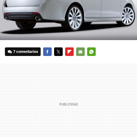
7 comentarios
FACEBOOK
TWITTER
FLIPBOARD
E-
WHATSAPP
MAIL