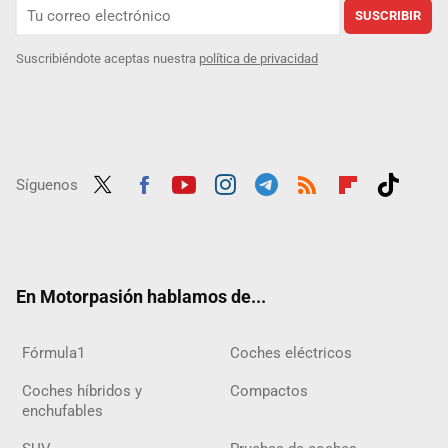
SUSCRIBIR
Suscribiéndote aceptas nuestra
política de privacidad
Síguenos
Twit
Fac
Yout
Inst
Tele
RSS
Flip
Tikt
ter
ebo
ube
agra
gra
boar
ok
ok
m
m
d
En Motorpasión hablamos de...
Fórmula1
Coches eléctricos
Coches híbridos y
Compactos
enchufables