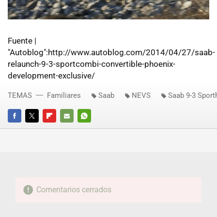
Fuente |
"Autoblog":http://www.autoblog.com/2014/04/27/saab-
relaunch-9-3-sportcombi-convertible-phoenix-
development-exclusive/
TEMAS
Familiares
Saab
NEVS
Saab 9-3 Sport
FACEBOOK
TWITTER
FLIPBOARD
E-
WHATSAPP
MAIL
Comentarios cerrados