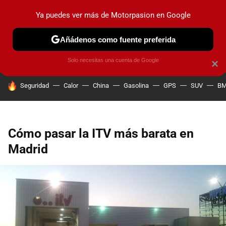
Ya puedes ver más de Motorpasion en Google
PRUEBAS
COCHES ELÉCTRICOS
OBSERVATORIO
F1
Añádenos como fuente preferida
Solo necesitas una cuenta de Google
×
HOY SE HABLA DE
Seguridad
Calor
China
Gasolina
GPS
SUV
B
Cómo pasar la ITV más barata en
Madrid