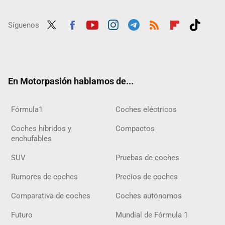
Síguenos
Twit
Fac
Yout
Inst
Tele
RSS
Flip
Tikt
ter
ebo
ube
agra
gra
boar
ok
ok
m
m
d
En Motorpasión hablamos de...
Fórmula1
Coches eléctricos
Coches híbridos y
Compactos
enchufables
SUV
Pruebas de coches
Rumores de coches
Precios de coches
Comparativa de coches
Coches autónomos
Futuro
Mundial de Fórmula 1