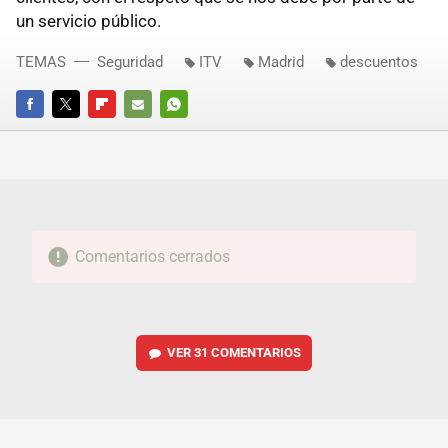
un servicio público.
TEMAS
Seguridad
ITV
Madrid
descuentos
FACEBOOK
TWITTER
FLIPBOARD
E-
WHATSAPP
MAIL
Comentarios cerrados
VER
31 COMENTARIOS