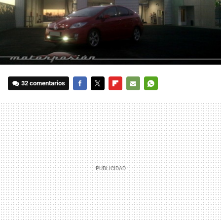
32 comentarios
FACEBOOK
TWITTER
FLIPBOARD
E-
WHATSAPP
MAIL