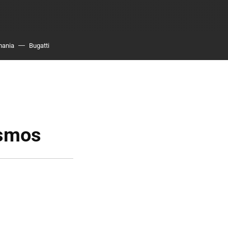
mania
Bugatti
ismos