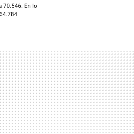
a 70.546. En lo
364.784