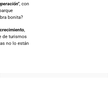
uperación"
, con
parque
abra bonita?
crecimiento
,
e de turismos
as no lo están