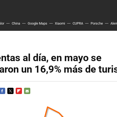
lor
China
Google Maps
Xiaomi
CUPRA
Porsche
Ale
ntas al día, en mayo se
laron un 16,9% más de tur
FACEBOOK
TWITTER
FLIPBOARD
E-
MAIL