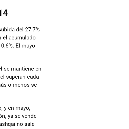
14
 subida del 27,7%
n el acumulado
 10,6%. El mayo
l se mantiene en
pel superan cada
 más o menos se
, y en mayo,
ón, ya se vende
Qashqai no sale