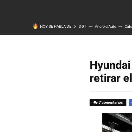
HOY SE HABLA DE
DGT
Android Auto
Calo
Hyundai
retirar 
7 comentarios
F