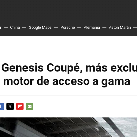
r
China
Google Maps
Porsche
Alemania
Aston Martin
 Genesis Coupé, más exclu
el motor de acceso a gama
ACEBOOK
TWITTER
FLIPBOARD
E-
MAIL