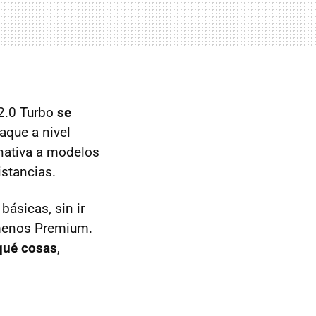
 2.0 Turbo
se
aque a nivel
rnativa a modelos
stancias.
ásicas, sin ir
e menos Premium.
qué cosas
,