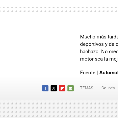
Mucho más tarda
deportivos y de 
hachazo. No cre
motor sea la mej
Fuente |
Automot
TEMAS
Coupés
FACEBOOK
TWITTER
FLIPBOARD
E-
MAIL