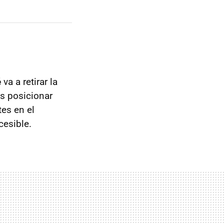
é
va a retirar la
es posicionar
es en el
esible.