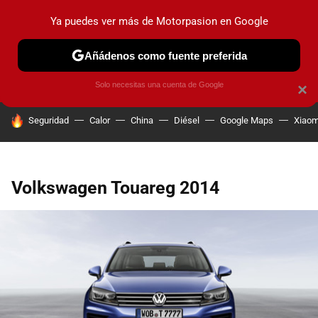
Ya puedes ver más de Motorpasion en Google
PRUEBAS
COCHES ELÉCTRICOS
OBSERVATORIO
F1
Añádenos como fuente preferida
Solo necesitas una cuenta de Google
×
HOY SE HABLA DE
Seguridad
Calor
China
Diésel
Google Maps
Xiaom
Volkswagen Touareg 2014