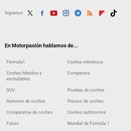
Síguenos
Twit
Fac
Yout
Inst
Tele
RSS
Flip
Tikt
ter
ebo
ube
agra
gra
boar
ok
ok
m
m
d
En Motorpasión hablamos de...
Fórmula1
Coches eléctricos
Coches híbridos y
Compactos
enchufables
SUV
Pruebas de coches
Rumores de coches
Precios de coches
Comparativa de coches
Coches autónomos
Futuro
Mundial de Fórmula 1