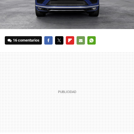
16 comentarios
FACEBOOK
TWITTER
FLIPBOARD
E-
WHATSAPP
MAIL