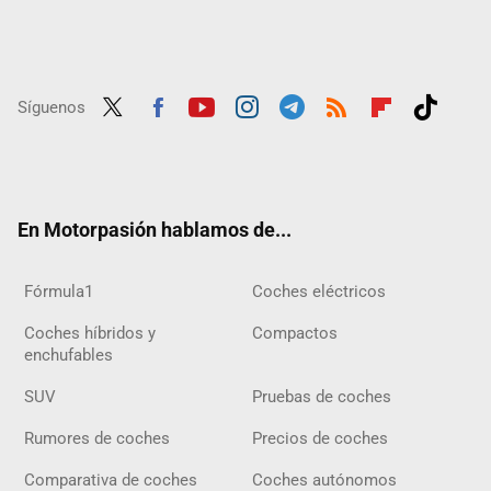
Síguenos
Twit
Fac
Yout
Inst
Tele
RSS
Flip
Tikt
ter
ebo
ube
agra
gra
boar
ok
ok
m
m
d
En Motorpasión hablamos de...
Fórmula1
Coches eléctricos
Coches híbridos y
Compactos
enchufables
SUV
Pruebas de coches
Rumores de coches
Precios de coches
Comparativa de coches
Coches autónomos