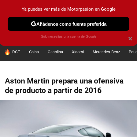
Ya puedes ver más de Motorpasion en Google
PRUEBAS
COCHES ELÉCTRICOS
OBSERVATORIO
F1
Añádenos como fuente preferida
Solo necesitas una cuenta de Google
×
HOY SE HABLA DE
DGT
China
Gasolina
Xiaomi
Mercedes-Benz
Peug
Aston Martin prepara una ofensiva
de producto a partir de 2016