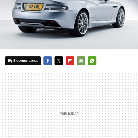
8 comentarios
FACEBOOK
TWITTER
FLIPBOARD
E-
WHATSAPP
MAIL