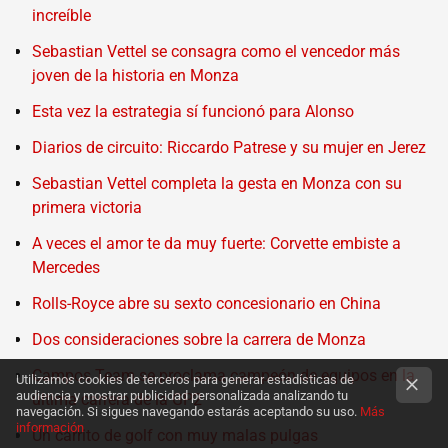
increíble
Sebastian Vettel se consagra como el vencedor más
joven de la historia en Monza
Esta vez la estrategia sí funcionó para Alonso
Diarios de circuito: Riccardo Patrese y su mujer en Jerez
Sebastian Vettel completa la gesta en Monza con su
primera victoria
A veces el amor te da muy fuerte: Corvette embiste a
Mercedes
Rolls-Royce abre su sexto concesionario en China
Dos consideraciones sobre la carrera de Monza
Campos Team se proclama campeón de equipos en la
Utilizamos cookies de terceros para generar estadísticas de
audiencia y mostrar publicidad personalizada analizando tu
última carrera de la GP2
navegación. Si sigues navegando estarás aceptando su uso.
Más
información
Un carrito de golf con muy malas pulgas