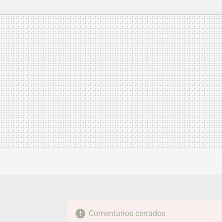
de Hanno
FACEBOOK
TWITTER
FLIPBOARD
E-
MAIL
Comentarios cerrados