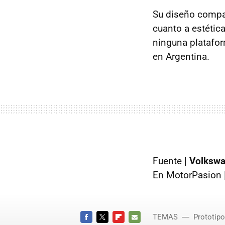
Su diseño compa
cuanto a estétic
ninguna platafor
en Argentina.
Fuente |
Volksw
En MotorPasion 
TEMAS
Prototip