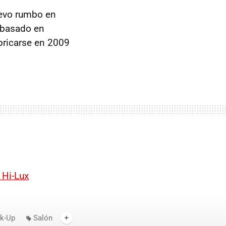
evo rumbo en
á basado en
bricarse en 2009
 Hi-Lux
ck-Up
Salón