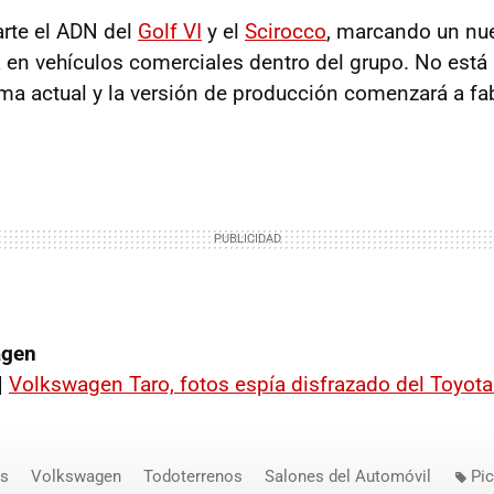
rte el ADN del
Golf VI
y el
Scirocco
, marcando un nu
a en vehículos comerciales dentro del grupo. No est
ma actual y la versión de producción comenzará a fa
agen
|
Volkswagen Taro, fotos espía disfrazado del Toyota
os
Volkswagen
Todoterrenos
Salones del Automóvil
Pi