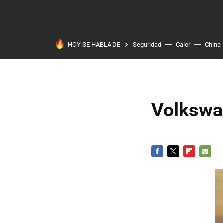
HOY SE HABLA DE
Seguridad
Calor
China
Volkswa
FACEBOOK
TWITTER
FLIPBOARD
E-
MAIL