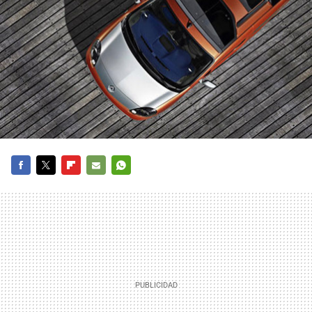
FACEBOOK
TWITTER
FLIPBOARD
E-
WHATSAPP
MAIL