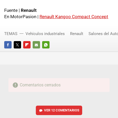
Fuente |
Renault
En MotorPasion |
Renault Kangoo Compact Concept
TEMAS
Vehículos industriales
Renault
Salones del Aut
FACEBOOK
TWITTER
FLIPBOARD
E-
WHATSAPP
MAIL
Comentarios cerrados
VER
12 COMENTARIOS