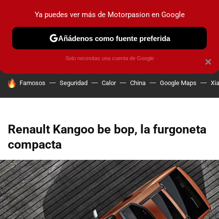
Ya puedes ver más de Motorpasion en Google
PRUEBAS
COCHES ELÉCTRICOS
OBSERVATORIO
F1
Añádenos como fuente preferida
Solo necesitas una cuenta de Google
×
HOY SE HABLA DE
Famosos
Seguridad
Calor
China
Google Maps
Xi
Renault Kangoo be bop, la furgoneta
compacta