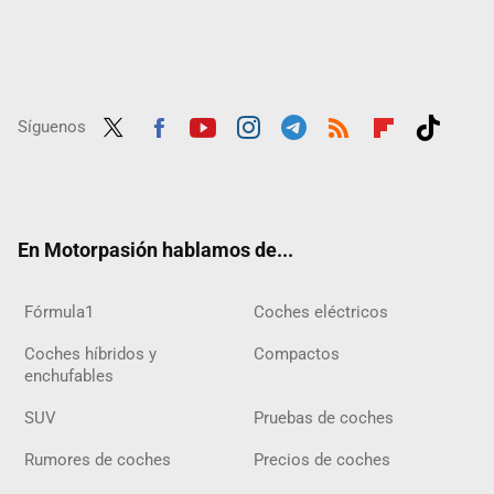
Síguenos
Twit
Fac
Yout
Inst
Tele
RSS
Flip
Tikt
ter
ebo
ube
agra
gra
boar
ok
ok
m
m
d
En Motorpasión hablamos de...
Fórmula1
Coches eléctricos
Coches híbridos y
Compactos
enchufables
SUV
Pruebas de coches
Rumores de coches
Precios de coches