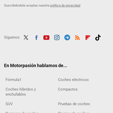
Suscribiéndote aceptas nuestra
política de privacidad
Síguenos
Twit
Fac
Yout
Inst
Tele
RSS
Flip
Tikt
ter
ebo
ube
agra
gra
boar
ok
ok
m
m
d
En Motorpasión hablamos de...
Fórmula1
Coches eléctricos
Coches híbridos y
Compactos
enchufables
SUV
Pruebas de coches