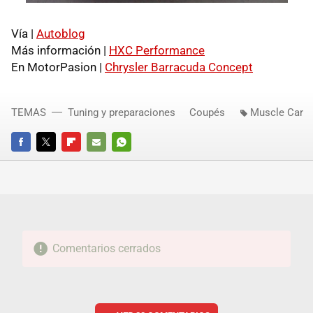
Vía |
Autoblog
Más información |
HXC Performance
En MotorPasion |
Chrysler Barracuda Concept
TEMAS
Tuning y preparaciones
Coupés
Muscle Car
FACEBOOK
TWITTER
FLIPBOARD
E-
WHATSAPP
MAIL
Comentarios cerrados