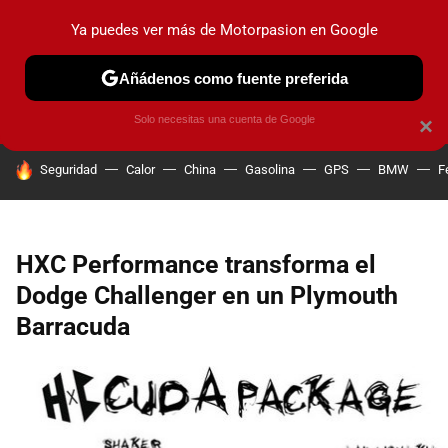
Ya puedes ver más de Motorpasion en Google
PRUEBAS
COCHES ELÉCTRICOS
OBSERVATORIO
F1
Añádenos como fuente preferida
Solo necesitas una cuenta de Google
×
HOY SE HABLA DE
Seguridad
Calor
China
Gasolina
GPS
BMW
F
HXC Performance transforma el
Dodge Challenger en un Plymouth
Barracuda