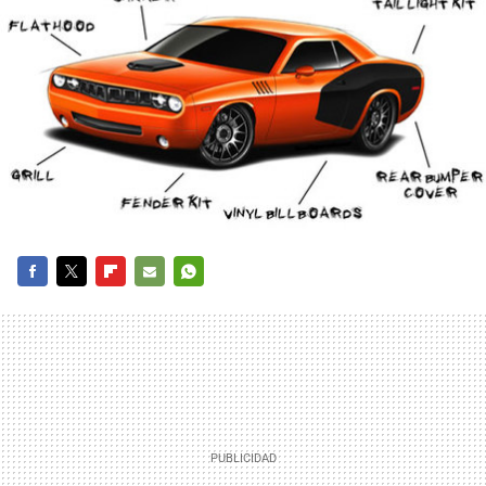
FACEBOOK
TWITTER
FLIPBOARD
E-
WHATSAPP
MAIL